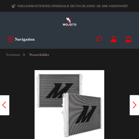
VERSANDKOSTENFREI INNERHALB DEUTSCHLANDS! AB 300€ WARENWERT
Navigation
Sortiment
Wasserkühler