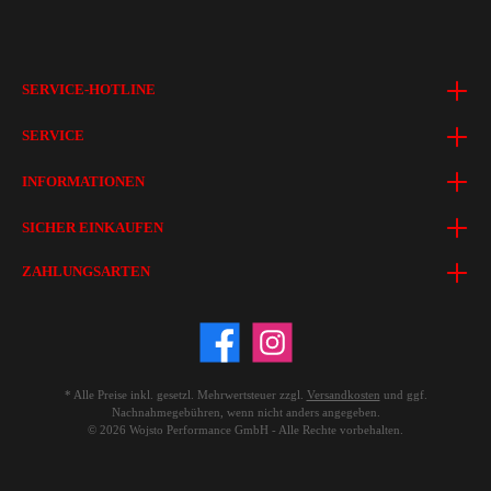
SERVICE-HOTLINE
SERVICE
INFORMATIONEN
SICHER EINKAUFEN
ZAHLUNGSARTEN
* Alle Preise inkl. gesetzl. Mehrwertsteuer zzgl.
Versandkosten
und ggf.
Nachnahmegebühren, wenn nicht anders angegeben.
© 2026 Wojsto Performance GmbH - Alle Rechte vorbehalten.