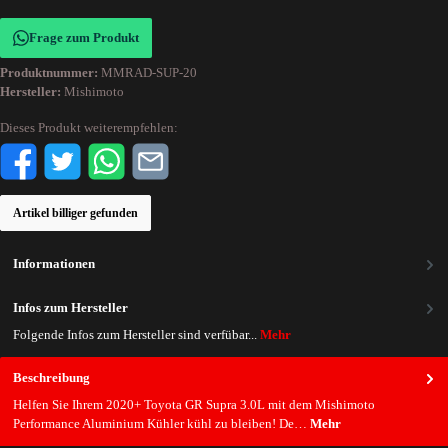
Frage zum Produkt
Produktnummer:
MMRAD-SUP-20
Hersteller:
Mishimoto
Dieses Produkt weiterempfehlen:
Artikel billiger gefunden
Informationen
Infos zum Hersteller
Folgende Infos zum Hersteller sind verfübar...
Mehr
Beschreibung
Helfen Sie Ihrem 2020+ Toyota GR Supra 3.0L mit dem Mishimoto
Performance Aluminium Kühler kühl zu bleiben! De…
Mehr