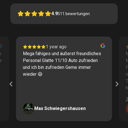
4.9
511
bewertungen
1 year ago
e
Mega fähiges und äußerst freundliches
M
e
Personal Glatte 11/10 Auto zufrieden
und ich bin zufrieden Gerne immer
F
wieder 😄
o
T
h
Max Schwiegershausen
Page