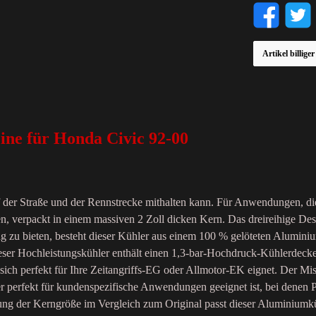
Artikel billige
ne für Honda Civic 92-00
f der Straße und der Rennstrecke mithalten kann. Für Anwendungen, die
verpackt in einem massiven 2 Zoll dicken Kern. Das dreireihige Desi
ung zu bieten, besteht dieser Kühler aus einem 100 % gelöteten Alumi
eser Hochleistungskühler enthält einen 1,3-bar-Hochdruck-Kühlerdecke
as sich perfekt für Ihre Zeitangriffs-EG oder Allmotor-EK eignet. Der
er perfekt für kundenspezifische Anwendungen geeignet ist, bei den
ung der Kerngröße im Vergleich zum Original passt dieser Aluminiumkü