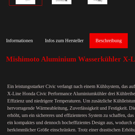
Informationen
Infos zum Hersteller
Beschreibung
Mishimoto Aluminium Wasserkühler X-Li
Ein leistungsstarker Civic verlangt nach einem Kühlsystem, das au
X-Line Honda Civic Performance Aluminiumkühler drei Kühlreihen, 
Effizienz und niedrigere Temperaturen. Um zusätzliche Kühlleist
hervorragende Wärmeableitung, Zuverlässigkeit und Festigkeit. Di
erhöht, um ein sichereres und effizienteres System zu schaffen, d
ein kompaktes und dennoch hocheffizientes Design aus, wodurch 
herkömmlicher Größe einschränken. Trotz einer drastischen Erhöh