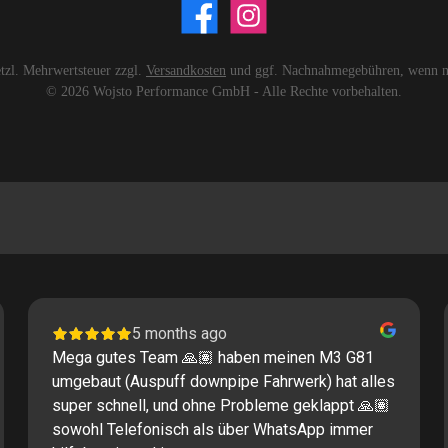
setzl. Mehrwertsteuer zzgl.
Versandkosten
und ggf. Nachnahmegebühren, wenn ni
© 2026 Wojsto Performance GmbH - Alle Rechte vorbehalten.
5 months ago
Mega gutes Team 🙏🏽 haben meinen M3 G81
umgebaut (Auspuff downpipe Fahrwerk) hat alles
super schnell, und ohne Probleme geklappt 🙏🏽
sowohl Telefonisch als über WhatsApp immer