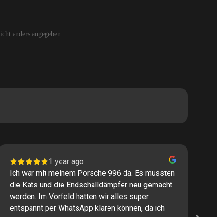
cht anders angegeben.
1 year ago
Ich war mit meinem Porsche 996 da. Es mussten
I
die Kats und die Endschalldämpfer neu gemacht
P
werden. Im Vorfeld hatten wir alles super
s
entspannt per WhatsApp klären können, da ich
M