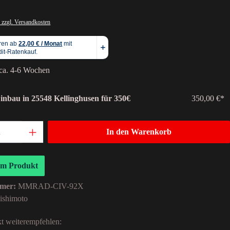
 zzgl. Versandkosten
 ca. 4-6 Wochen
Einbau in 25548 Kellinghusen für 350€
350,00 €*
In den Warenkorb
um Produkt
mer:
MMRAD-CIV-92X
ishimoto
t weiterempfehlen: