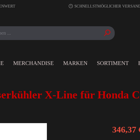
RENWERT
SCHNELLSTMÖGLICHER VERSAN
LE
MERCHANDISE
MARKEN
SORTIMENT
rkühler X-Line für Honda Ci
346,37 