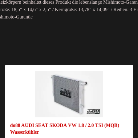
mheizkörpern beinhaltet dieses Produkt die lebenslange Mishimoto-Gara
öße: 18,5" x 14,6" x 2,5" / Kerngröße: 13,78" x 14,09" / Reihen: 3 Ei
shimoto-Garantie
do88 AUDI SEAT SKODA VW 1.8 / 2.0 TSI (MQB)
Wasserkühler