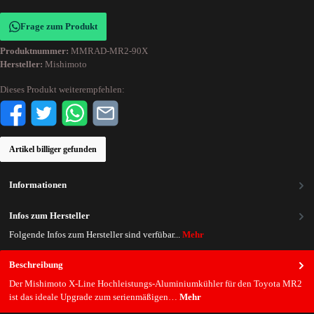
Frage zum Produkt
Produktnummer:
MMRAD-MR2-90X
Hersteller:
Mishimoto
Dieses Produkt weiterempfehlen:
Artikel billiger gefunden
Informationen
Infos zum Hersteller
Folgende Infos zum Hersteller sind verfübar...
Mehr
Beschreibung
Der Mishimoto X-Line Hochleistungs-Aluminiumkühler für den Toyota MR2
ist das ideale Upgrade zum serienmäßigen…
Mehr