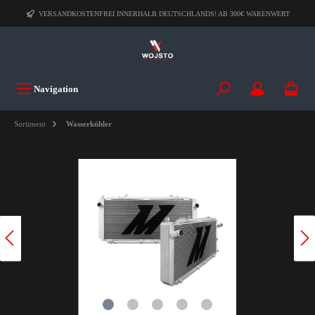
VERSANDKOSTENFREI INNERHALB DEUTSCHLANDS! AB 300€ WARENWERT
Navigation
Sortiment
Wasserkühler