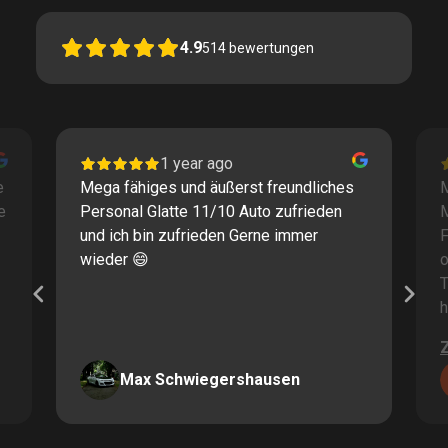
4.9
514
bewertungen
1 year ago
e
Mega fähiges und äußerst freundliches
M
e
Personal Glatte 11/10 Auto zufrieden
und ich bin zufrieden Gerne immer
F
wieder 😄
o
T
h
Max Schwiegershausen
Page