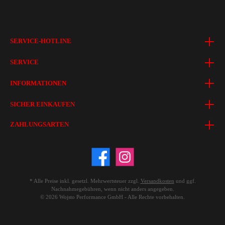
SERVICE-HOTLINE
SERVICE
INFORMATIONEN
SICHER EINKAUFEN
ZAHLUNGSARTEN
* Alle Preise inkl. gesetzl. Mehrwertsteuer zzgl.
Versandkosten
und ggf.
Nachnahmegebühren, wenn nicht anders angegeben.
© 2026 Wojsto Performance GmbH - Alle Rechte vorbehalten.