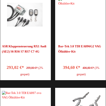
ASR Klappensteuerung RX1 Audi
Bar-Tek 3.0 TDI EA896G2 VAG
(AE2) S6 RS6 S7 RS7 C7 4G
Ölkühler-Kit
293,02 €*
394,60 €*
299,00 €*
(2%
406,80 €*
(3%
gespart)
gespart)