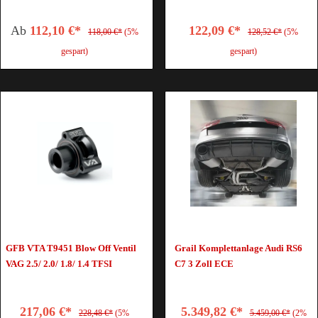
Ab
112,10 €*
122,09 €*
118,00 €*
(5%
128,52 €*
(5%
gespart)
gespart)
GFB VTA T9451 Blow Off Ventil
Grail Komplettanlage Audi RS6
VAG 2.5/ 2.0/ 1.8/ 1.4 TFSI
C7 3 Zoll ECE
217,06 €*
5.349,82 €*
228,48 €*
(5%
5.459,00 €*
(2%