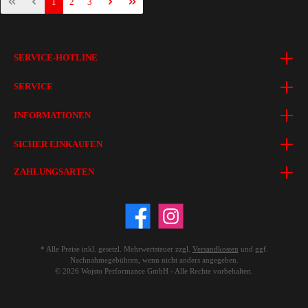
1
2
3
SERVICE-HOTLINE
SERVICE
INFORMATIONEN
SICHER EINKAUFEN
ZAHLUNGSARTEN
* Alle Preise inkl. gesetzl. Mehrwertsteuer zzgl.
Versandkosten
und ggf.
Nachnahmegebühren, wenn nicht anders angegeben.
© 2026 Wojsto Performance GmbH - Alle Rechte vorbehalten.