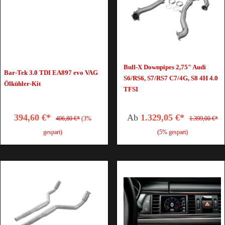
Bull-X Downpipes 2,75" Audi
Bar-Tek 3.0 TDI EA897 evo VAG
S6/RS6, S7/RS7 C7/4G, S8 4H 4.0
Ölkühler-Kit
TFSI
394,60 €*
Ab
1.329,05 €*
406,80 €*
(3%
1.399,00 €*
gespart)
(5% gespart)