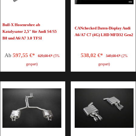
Bull-X Hosenrohre ab
CANchecked Daten-Display Audi
Katalysator 2,5" für Audi S4/S5
A6/A7 C7 (4G) LHD MFD32 Gen2
B8 und A6/A7 3.0 TFSI
Ab
597,55 €*
538,02 €*
629,00 €*
(5%
549,00 €*
(2%
gespart)
gespart)