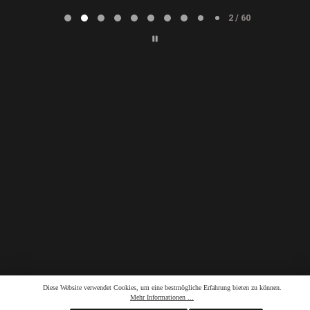
Page
2
2 / 60
of
60
Diese Website verwendet Cookies, um eine bestmögliche Erfahrung bieten zu können.
Mehr Informationen ...