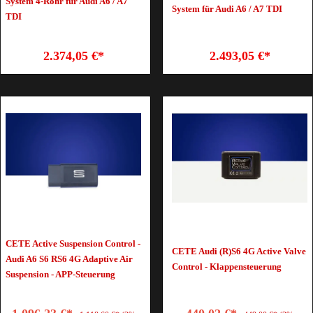
System 4-Rohr für Audi A6 / A7
System für Audi A6 / A7 TDI
TDI
2.374,05 €*
2.493,05 €*
CETE Active Suspension Control -
CETE Audi (R)S6 4G Active Valve
Audi A6 S6 RS6 4G Adaptive Air
Control - Klappensteuerung
Suspension - APP-Steuerung