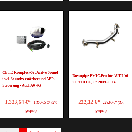
CETE Komplett-Set Active Sound
Downpipe FMIC.Pro für AUDI A6
inkl. Soundverstärker und APP-
2.0 TDI C6, C7 2009-2014
Steuerung - Audi A6 4G
1.323,64 €*
222,12 €*
1.350,65 €*
(2%
228,99 €*
(3%
gespart)
gespart)