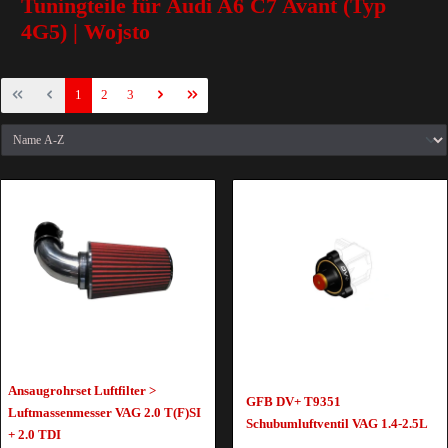
Tuningteile für Audi A6 C7 Avant (Typ
4G5) | Wojsto
1
2
3
Ansaugrohrset Luftfilter >
GFB DV+ T9351
Luftmassenmesser VAG 2.0 T(F)SI
Schubumluftventil VAG 1.4-2.5L
+ 2.0 TDI