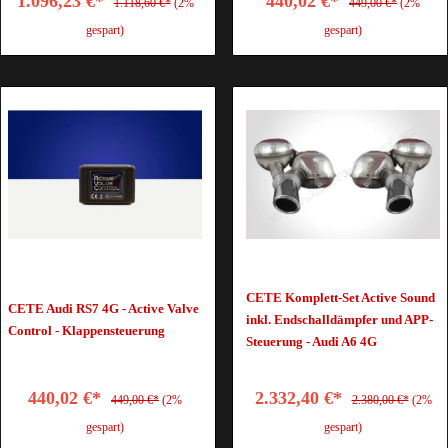
1.096,23 €*
440,02 €*
1.118,60 €*
(2%
449,00 €*
(2%
gespart)
gespart)
CETE Komplett-Set Active Sound
CETE Audi RS7 4G - Active Valve
inkl. Endschalldämpfer und APP-
Control - Klappensteuerung
Steuerung - Audi A6 4G
440,02 €*
2.332,40 €*
449,00 €*
(2%
2.380,00 €*
(2%
gespart)
gespart)