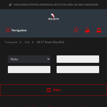
VERSANDKOSTENFREI INNERHALB DEUTSCHLANDS! AB 300€ WARENWERT
Navigation
Tuningteile
Audi
A6 C7 Avant (Typ 4G5)
Filter