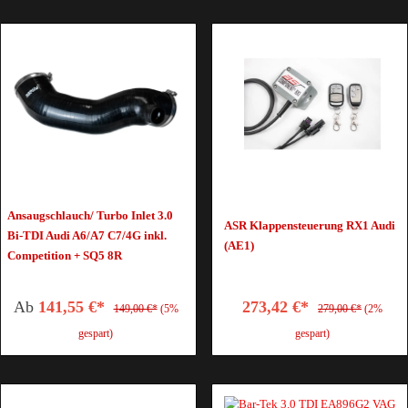
Ansaugschlauch/ Turbo Inlet 3.0
ASR Klappensteuerung RX1 Audi
Bi-TDI Audi A6/A7 C7/4G inkl.
(AE1)
Competition + SQ5 8R
Ab
141,55 €*
273,42 €*
149,00 €*
(5%
279,00 €*
(2%
gespart)
gespart)