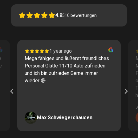
4.9
510
bewertungen
1 year ago
e
Mega fähiges und äußerst freundliches
M
e
Personal Glatte 11/10 Auto zufrieden
und ich bin zufrieden Gerne immer
F
wieder 😄
o
T
h
Max Schwiegershausen