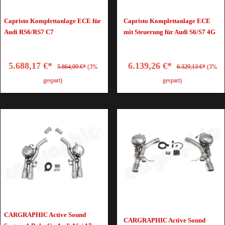
Capristo Komplettanlage ECE für
Capristo Komplettanlage ECE
Audi RS6/RS7 C7
mit Steuerung für Audi S6/S7 4G
5.688,17 €*
6.139,26 €*
5.864,09 €*
(3%
6.329,13 €*
(3%
gespart)
gespart)
CARGRAPHIC Active Sound
CARGRAPHIC Active Sound