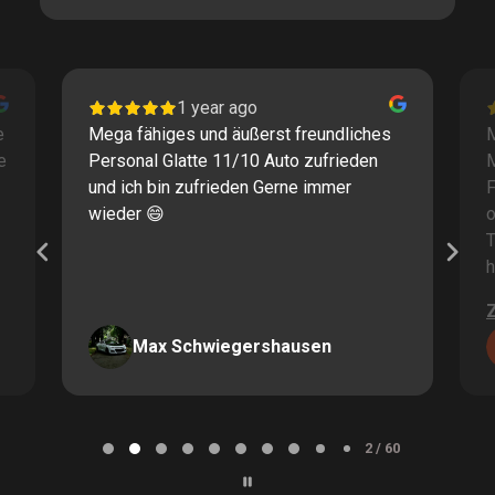
1 year ago
e
Mega fähiges und äußerst freundliches
M
e
Personal Glatte 11/10 Auto zufrieden
und ich bin zufrieden Gerne immer
F
wieder 😄
o
T
h
Max Schwiegershausen
Page
2
2 / 60
of