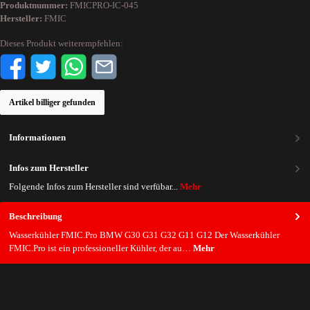
Produktnummer:
FMICPRO-IC-045
Hersteller:
FMIC
Dieses Produkt weiterempfehlen:
Artikel billiger gefunden
Informationen
Infos zum Hersteller
Folgende Infos zum Hersteller sind verfübar...
Mehr
Beschreibung
Wasserkühler FMIC.Pro BMW G30 G31 G32 G11 G12 Der Wasserkühler
FMIC.Pro ist ein professioneller Kühler, der au…
Mehr