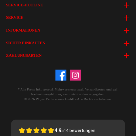
SERVICE-HOTLINE
SERVICE
INFORMATIONEN
SICHER EINKAUFEN
ZAHLUNGSARTEN
* Alle Preise inkl. gesetzl. Mehrwertsteuer zzgl.
Versandkosten
und ggf.
Nachnahmegebühren, wenn nicht anders angegeben.
© 2026 Wojsto Performance GmbH - Alle Rechte vorbehalten.
4.9
514
bewertungen