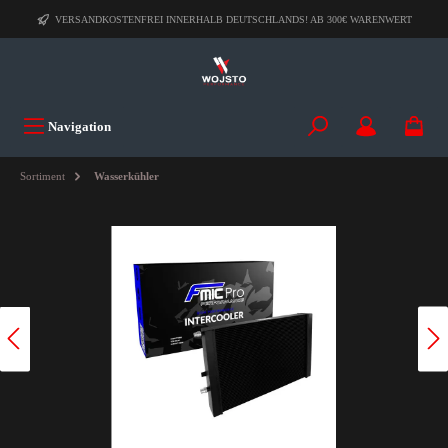
VERSANDKOSTENFREI INNERHALB DEUTSCHLANDS! AB 300€ WARENWERT
Navigation
Sortiment
Wasserkühler