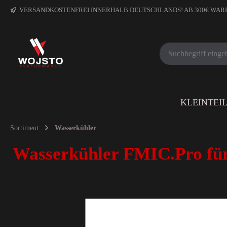
VERSANDKOSTENFREI INNERHALB DEUTSCHLANDS! AB 300€ WA
KLEINTEI
Sortiment
Wasserkühler
Wasserkühler FMIC.Pro für