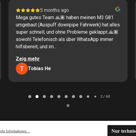
5 months ago
Mega gutes Team 🙏🏽 haben meinen M3 G81
umgebaut (Auspuff downpipe Fahrwerk) hat alles
super schnell, und ohne Probleme geklappt 🙏🏽
sowohl Telefonisch als über WhatsApp immer
hilfsbereit, und im...
Zeig mehr
Tobias He
2 / 60
Nur techni
ehr Informationen ...