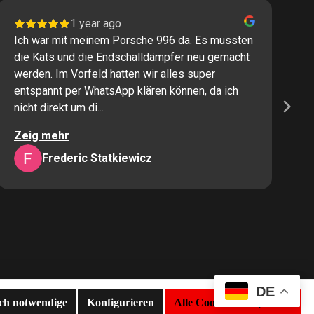
1 year ago
Ich war mit meinem Porsche 996 da. Es mussten
I
die Kats und die Endschalldämpfer neu gemacht
P
werden. Im Vorfeld hatten wir alles super
s
entspannt per WhatsApp klären können, da ich
M
nicht direkt um di...
K
Zeig mehr
Z
Frederic Statkiewicz
DE
sch notwendige
Konfigurieren
Alle Cookies akzeptieren