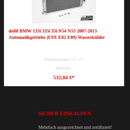
do88 BMW 135i 335i 35i N54 N55 2007-2013
Automatikgetriebe (E9X E82 E89) Wasserkühler
Produktnummer:
WC-370
Hersteller:
532,84 €*
SICHER EINKAUFEN
Mehrfach ausgezeichnet und zertifiziert!