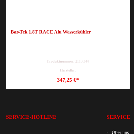
Bar-Tek 1.8T RACE Alu Wasserkühler
Produktnummer:
2118t344
Hersteller:
347,25 €*
SERVICE-HOTLINE
SERVICE
Über uns