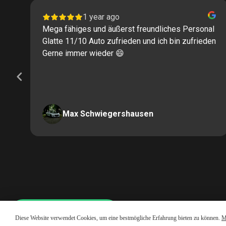
1 year ago
Mega fähiges und äußerst freundliches Personal
Glatte 11/10 Auto zufrieden und ich bin zufrieden
Gerne immer wieder 😄
Max Schwiegershausen
Page
2
of
60
Whatsapp LiveChat
Diese Website verwendet Cookies, um eine bestmögliche Erfahrung bieten zu können.
M