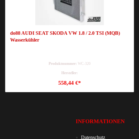
do88 AUDI SEAT SKODA VW 1.8 / 2.0 TSI (MQB)
Wasserkühler
Produktnummer:
WC-320
Hersteller:
558,44 €*
INFORMATIONEN
Datenschutz