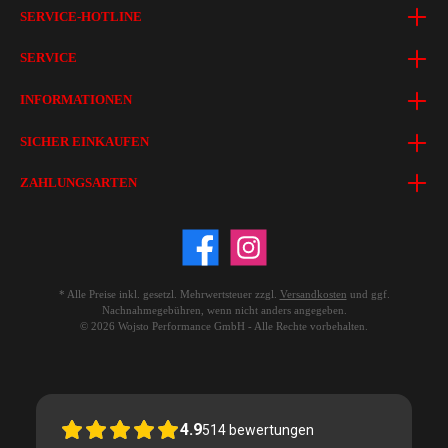
SERVICE-HOTLINE
SERVICE
INFORMATIONEN
SICHER EINKAUFEN
ZAHLUNGSARTEN
* Alle Preise inkl. gesetzl. Mehrwertsteuer zzgl.
Versandkosten
und ggf.
Nachnahmegebühren, wenn nicht anders angegeben.
© 2026 Wojsto Performance GmbH - Alle Rechte vorbehalten.
4.9
514
bewertungen