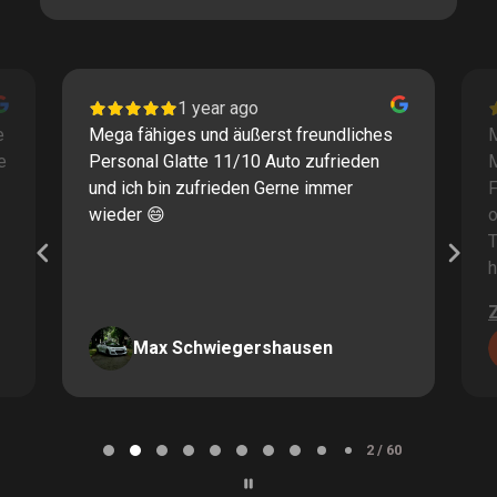
1 year ago
e
Mega fähiges und äußerst freundliches
M
e
Personal Glatte 11/10 Auto zufrieden
und ich bin zufrieden Gerne immer
F
wieder 😄
o
T
h
Max Schwiegershausen
Page
2
2 / 60
of