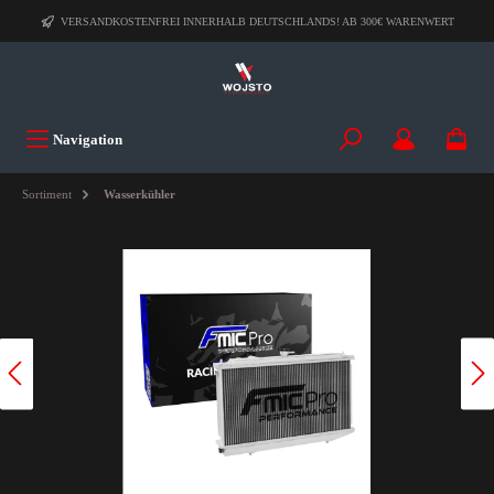
VERSANDKOSTENFREI INNERHALB DEUTSCHLANDS! AB 300€ WARENWERT
Navigation
Sortiment
Wasserkühler