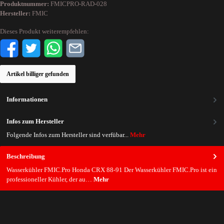
Produktnummer:
FMICPRO-RAD-028
Hersteller:
FMIC
Dieses Produkt weiterempfehlen:
Artikel billiger gefunden
Informationen
Infos zum Hersteller
Folgende Infos zum Hersteller sind verfübar...
Mehr
Beschreibung
Wasserkühler FMIC.Pro Honda CRX 88-91 Der Wasserkühler FMIC.Pro ist ein
professioneller Kühler, der au…
Mehr