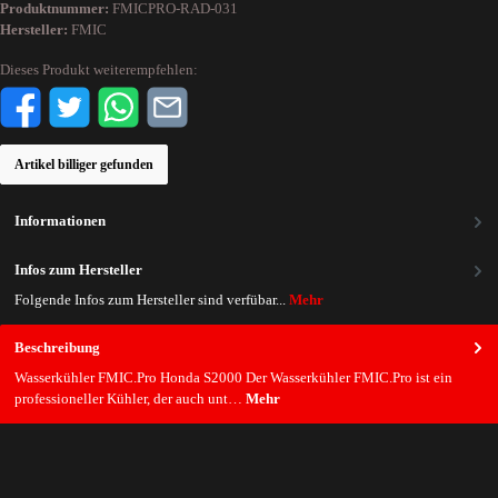
Produktnummer:
FMICPRO-RAD-031
Hersteller:
FMIC
Dieses Produkt weiterempfehlen:
Artikel billiger gefunden
Informationen
Infos zum Hersteller
Folgende Infos zum Hersteller sind verfübar...
Mehr
Beschreibung
Wasserkühler FMIC.Pro Honda S2000 Der Wasserkühler FMIC.Pro ist ein
professioneller Kühler, der auch unt…
Mehr