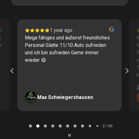
1 year ago
e
Mega fähiges und äußerst freundliches
M
e
Personal Glatte 11/10 Auto zufrieden
und ich bin zufrieden Gerne immer
F
wieder 😄
o
T
h
Max Schwiegershausen
Page
2
2 / 60
of