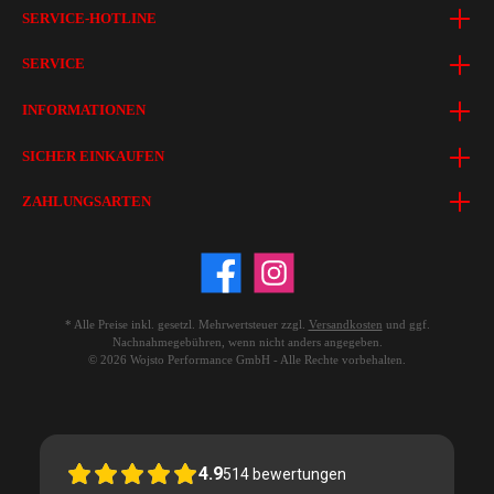
SERVICE-HOTLINE
SERVICE
INFORMATIONEN
SICHER EINKAUFEN
ZAHLUNGSARTEN
* Alle Preise inkl. gesetzl. Mehrwertsteuer zzgl.
Versandkosten
und ggf.
Nachnahmegebühren, wenn nicht anders angegeben.
© 2026 Wojsto Performance GmbH - Alle Rechte vorbehalten.
4.9
514
bewertungen