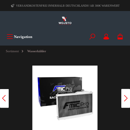
VERSANDKOSTENFREI INNERHALB DEUTSCHLANDS! AB 300€ WARENWERT
Navigation
Sortiment
Wasserkühler