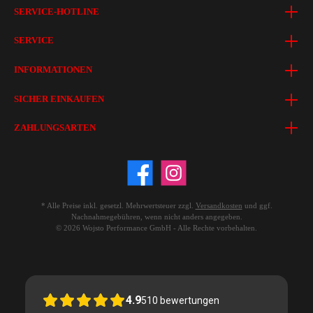
SERVICE-HOTLINE
SERVICE
INFORMATIONEN
SICHER EINKAUFEN
ZAHLUNGSARTEN
* Alle Preise inkl. gesetzl. Mehrwertsteuer zzgl.
Versandkosten
und ggf.
Nachnahmegebühren, wenn nicht anders angegeben.
© 2026 Wojsto Performance GmbH - Alle Rechte vorbehalten.
4.9
510
bewertungen