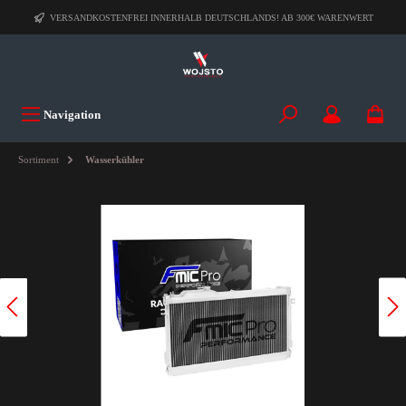
VERSANDKOSTENFREI INNERHALB DEUTSCHLANDS! AB 300€ WARENWERT
Navigation
Sortiment
Wasserkühler