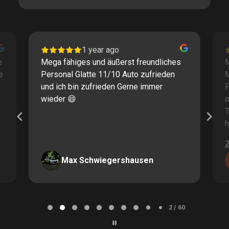
1 year ago
e
Mega fähiges und äußerst freundliches
M
e
Personal Glatte 11/10 Auto zufrieden
und ich bin zufrieden Gerne immer
F
wieder 😄
o
T
h
Max Schwiegershausen
Page
2
2 / 60
of