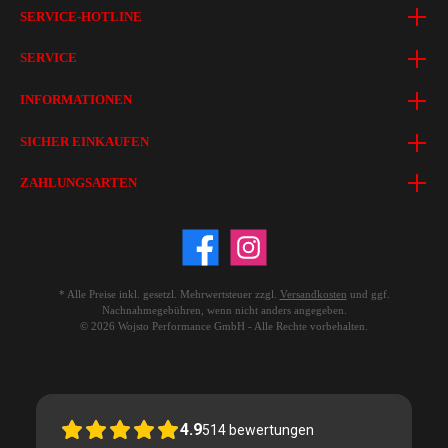
SERVICE-HOTLINE
SERVICE
INFORMATIONEN
SICHER EINKAUFEN
ZAHLUNGSARTEN
* Alle Preise inkl. gesetzl. Mehrwertsteuer zzgl.
Versandkosten
und ggf.
Nachnahmegebühren, wenn nicht anders angegeben.
© 2026 Wojsto Performance GmbH - Alle Rechte vorbehalten.
4.9
514
bewertungen