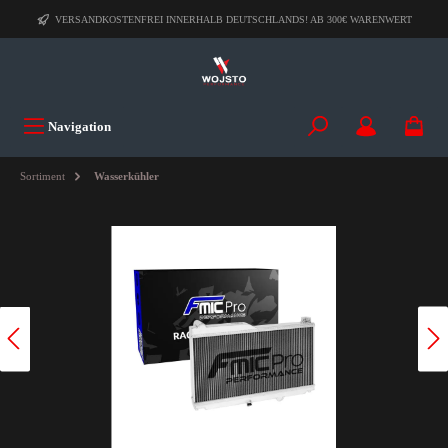
VERSANDKOSTENFREI INNERHALB DEUTSCHLANDS! AB 300€ WARENWERT
Navigation
Sortiment
Wasserkühler