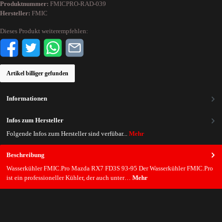
Produktnummer:
FMICPRO-RAD-039
Hersteller:
FMIC
Dieses Produkt weiterempfehlen:
Artikel billiger gefunden
Informationen
Infos zum Hersteller
Folgende Infos zum Hersteller sind verfübar...
Mehr
Beschreibung
Wasserkühler FMIC.Pro Mazda RX7 FD3S 93-95 Der Wasserkühler FMIC.Pro
ist ein professioneller Kühler, der auch unter…
Mehr