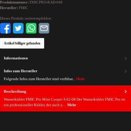
Produktnummer:
FMICPRO-RAD-040
Hersteller:
FMIC
Dieses Produkt weiterempfehlen:
Artikel billiger gefunden
Informationen
Infos zum Hersteller
Folgende Infos zum Hersteller sind verfübar...
Mehr
Beschreibung
Wasserkühler FMIC.Pro Mini Cooper S 02-08 Der Wasserkühler FMIC.Pro ist
ein professioneller Kühler, der auch u…
Mehr