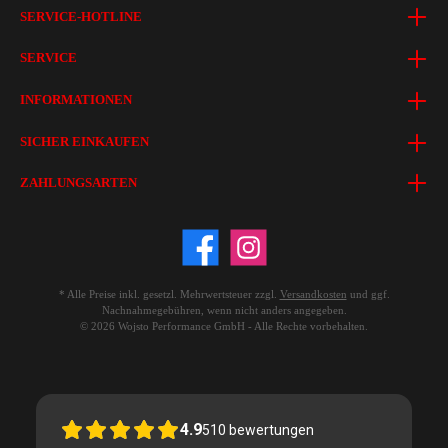
SERVICE-HOTLINE
SERVICE
INFORMATIONEN
SICHER EINKAUFEN
ZAHLUNGSARTEN
* Alle Preise inkl. gesetzl. Mehrwertsteuer zzgl.
Versandkosten
und ggf.
Nachnahmegebühren, wenn nicht anders angegeben.
© 2026 Wojsto Performance GmbH - Alle Rechte vorbehalten.
4.9
510
bewertungen