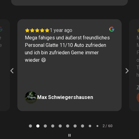
1 year ago
e
Mega fähiges und äußerst freundliches
M
e
Personal Glatte 11/10 Auto zufrieden
und ich bin zufrieden Gerne immer
F
wieder 😄
o
T
h
Max Schwiegershausen
Page
2
2 / 60
of