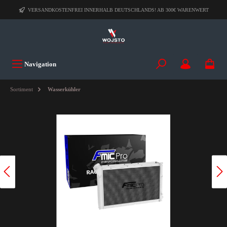
VERSANDKOSTENFREI INNERHALB DEUTSCHLANDS! AB 300€ WARENWERT
Navigation
Sortiment
Wasserkühler