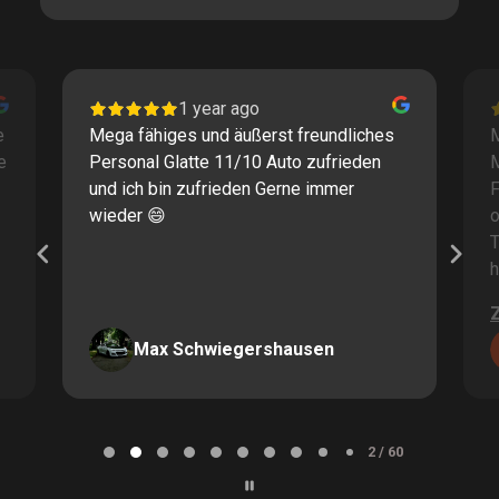
1 year ago
e
Mega fähiges und äußerst freundliches
M
e
Personal Glatte 11/10 Auto zufrieden
und ich bin zufrieden Gerne immer
F
wieder 😄
o
T
h
Max Schwiegershausen
Page
2
2 / 60
of