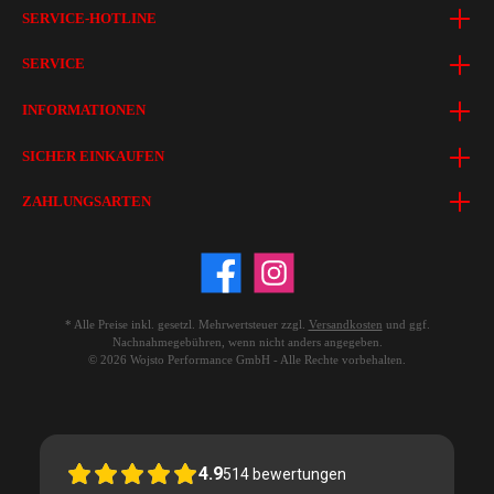
SERVICE-HOTLINE
SERVICE
INFORMATIONEN
SICHER EINKAUFEN
ZAHLUNGSARTEN
* Alle Preise inkl. gesetzl. Mehrwertsteuer zzgl.
Versandkosten
und ggf.
Nachnahmegebühren, wenn nicht anders angegeben.
© 2026 Wojsto Performance GmbH - Alle Rechte vorbehalten.
4.9
514
bewertungen