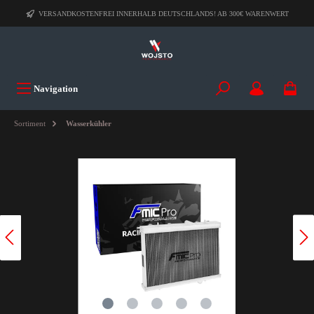
VERSANDKOSTENFREI INNERHALB DEUTSCHLANDS! AB 300€ WARENWERT
Navigation
Sortiment
Wasserkühler