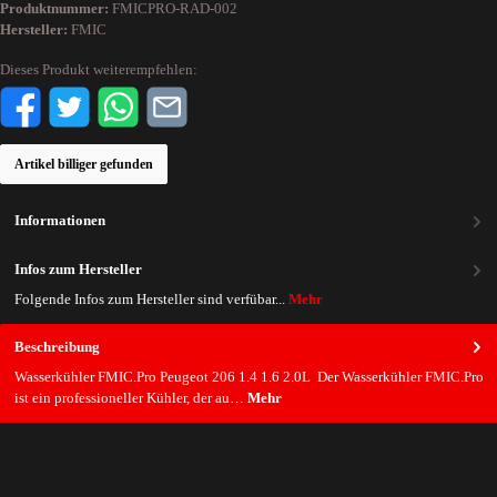
Produktnummer:
FMICPRO-RAD-002
Hersteller:
FMIC
Dieses Produkt weiterempfehlen:
Artikel billiger gefunden
Informationen
Infos zum Hersteller
Folgende Infos zum Hersteller sind verfübar...
Mehr
Beschreibung
Wasserkühler FMIC.Pro Peugeot 206 1.4 1.6 2.0L Der Wasserkühler FMIC.Pro
ist ein professioneller Kühler, der au…
Mehr