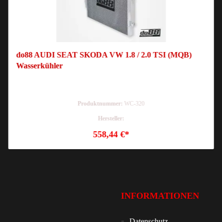
do88 AUDI SEAT SKODA VW 1.8 / 2.0 TSI (MQB)
Wasserkühler
Produktnummer:
WC-320
Hersteller:
558,44 €*
INFORMATIONEN
Datenschutz