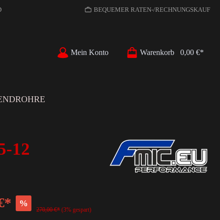
D
BEQUEMER RATEN-/RECHNUNGSKAUF
Mein Konto
Warenkorb
0,00 €*
ENDROHRE
5-12
€*
%
270,00 €*
(3% gespart)