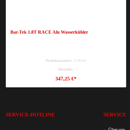
Bar-Tek 1.8T RACE Alu Wasserkühler
Produktnummer:
2118t344
Hersteller:
347,25 €*
SERVICE-HOTLINE
SERVICE
Über uns