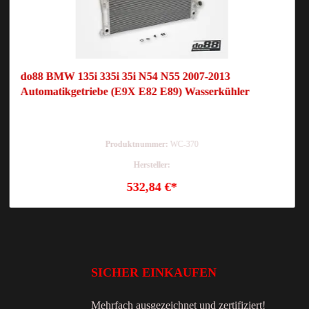
do88 BMW 135i 335i 35i N54 N55 2007-2013
Automatikgetriebe (E9X E82 E89) Wasserkühler
Produktnummer:
WC-370
Hersteller:
532,84 €*
SICHER EINKAUFEN
Mehrfach ausgezeichnet und zertifiziert!