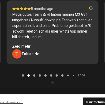
5 months ago
Mega gutes Team 🙏🏽 haben meinen M3 G81
umgebaut (Auspuff downpipe Fahrwerk) hat alles
super schnell, und ohne Probleme geklappt 🙏🏽
sowohl Telefonisch als über WhatsApp immer
hilfsbereit, und im...
Zeig mehr
Tobias He
2 / 60
Nur techni
ehr Informationen ...