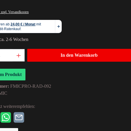
 zzgl. Versandkosten
 ca. 2-6 Wochen
In den Warenkorb
um Produkt
mer:
FMICPRO-RAD-092
MIC
t weiterempfehlen: