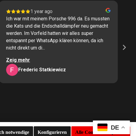
1 year ago
Ich war mit meinem Porsche 996 da. Es mussten
I
die Kats und die Endschalldämpfer neu gemacht
P
werden. Im Vorfeld hatten wir alles super
s
entspannt per WhatsApp klären können, da ich
M
nicht direkt um di...
K
Zeig mehr
Z
Frederic Statkiewicz
DE
sch notwendige
Konfigurieren
Alle Cookies akzeptieren