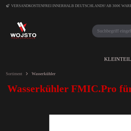
VERSANDKOSTENFREI INNERHALB DEUTSCHLANDS! AB 300€ WA
KLEINTEI
Sortiment
Wasserkühler
Wasserkühler FMIC.Pro für