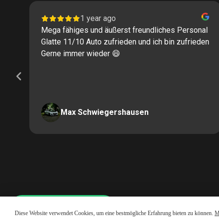
1 year ago
Mega fähiges und äußerst freundliches Personal
Glatte 11/10 Auto zufrieden und ich bin zufrieden
Gerne immer wieder 😄
Max Schwiegershausen
Page
2
of
60
Whatsapp LiveChat
Diese Website verwendet Cookies, um eine bestmögliche Erfahrung bieten zu können.
M