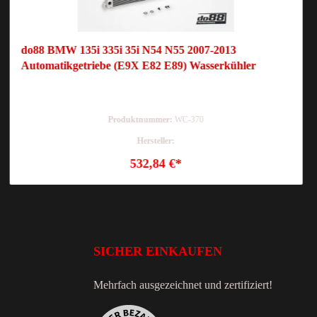
do88 BMW 135i 335i 35i N54 N55 2007-2013
Automatikgetriebe (E9X E82 E89) Wasserkühler
Produktnummer:
WC-370
Hersteller:
532,84 €*
SICHER EINKAUFEN
Mehrfach ausgezeichnet und zertifiziert!