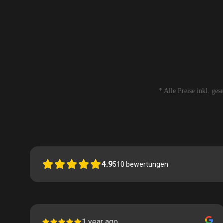
* Alle Preise inkl. ge
4.9
510
bewertungen
1 year ago