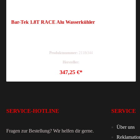
Bar-Tek 1.8T RACE Alu Wasserkühler
Produktnummer:
2118t344
Hersteller:
347,25 €*
SERVICE-HOTLINE
SERVICE
Über uns
Fragen zur Bestellung? Wir helfen dir gerne.
Reklamatio