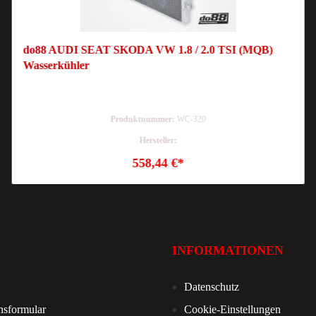
do88 AUDI SEAT SKODA VW 1.8 / 2.0 TSI (MQB)
Wasserkühler
Produktnummer:
WC-320
Hersteller:
558,44 €*
INFORMATIONEN
Datenschutz
nsformular
Cookie-Einstellungen