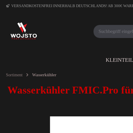
VERSANDKOSTENFREI INNERHALB DEUTSCHLANDS! AB 300€ WA
KLEINTEI
Sortiment
Wasserkühler
Wasserkühler FMIC.Pro fü