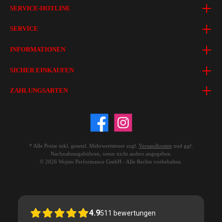
SERVICE-HOTLINE
SERVICE
INFORMATIONEN
SICHER EINKAUFEN
ZAHLUNGSARTEN
* Alle Preise inkl. gesetzl. Mehrwertsteuer zzgl.
Versandkosten
und ggf.
Nachnahmegebühren, wenn nicht anders angegeben.
© 2026 Wojsto Performance GmbH - Alle Rechte vorbehalten.
4.9
511
bewertungen