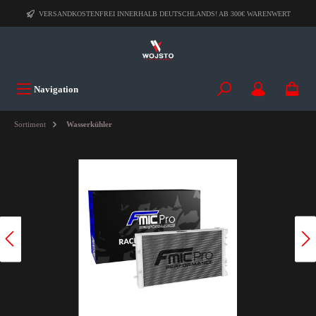
VERSANDKOSTENFREI INNERHALB DEUTSCHLANDS! AB 300€ WARENWERT
Navigation
Sortiment
Wasserkühler