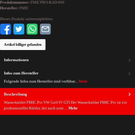
Produktnummer:
FMICPRO-RAD-006
Hersteller:
FMIC
Dieses Produkt weiterempfehlen:
Artikel billiger gefunden
Informationen
Infos zum Hersteller
Folgende Infos zum Hersteller sind verfübar...
Mehr
Beschreibung
Wasserkühler FMIC.Pro VW Golf IV GTI Der Wasserkühler FMIC.Pro ist ein
professioneller Kühler, der auch unte…
Mehr