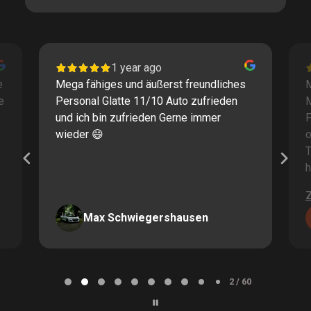
1 year ago
e
Mega fähiges und äußerst freundliches
M
e
Personal Glatte 11/10 Auto zufrieden
und ich bin zufrieden Gerne immer
F
wieder 😄
o
T
h
Max Schwiegershausen
Page
2
2 / 60
of