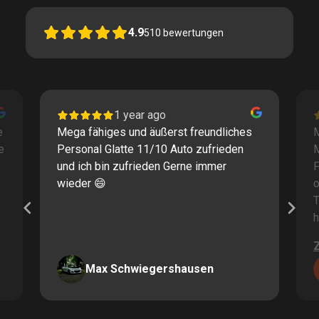
4.9
510
bewertungen
1 year ago
e
Mega fähiges und äußerst freundliches
M
e
Personal Glatte 11/10 Auto zufrieden
und ich bin zufrieden Gerne immer
F
wieder 😄
o
T
h
Max Schwiegershausen
Page