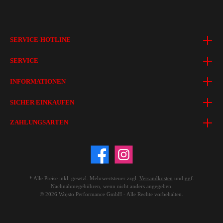
SERVICE-HOTLINE
SERVICE
INFORMATIONEN
SICHER EINKAUFEN
ZAHLUNGSARTEN
* Alle Preise inkl. gesetzl. Mehrwertsteuer zzgl.
Versandkosten
und ggf.
Nachnahmegebühren, wenn nicht anders angegeben.
© 2026 Wojsto Performance GmbH - Alle Rechte vorbehalten.