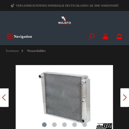
VERSANDKOSTENFREI INNERHALB DEUTSCHLANDS! AB 300€ WARENWERT
Navigation
Sortiment
Wasserkühler