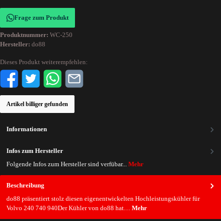
Frage zum Produkt
Produktnummer:
WC-250
Hersteller:
do88
Dieses Produkt weiterempfehlen:
Artikel billiger gefunden
Informationen
Infos zum Hersteller
Folgende Infos zum Hersteller sind verfübar...
Mehr
Beschreibung
do88 präsentiert stolz diesen eigenentwickelten Hochleistungskühler für
Volvo 240 740 940Der Kühler von do88 hat…
Mehr