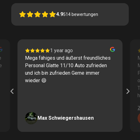
4.9
514
bewertungen
1 year ago
e
Mega fähiges und äußerst freundliches
M
e
Personal Glatte 11/10 Auto zufrieden
und ich bin zufrieden Gerne immer
F
wieder 😄
o
T
h
Max Schwiegershausen
Page