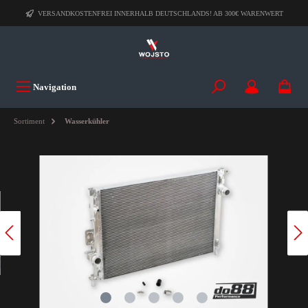
VERSANDKOSTENFREI INNERHALB DEUTSCHLANDS! AB 300€ WARENWERT
Navigation
Sortiment
Wasserkühler