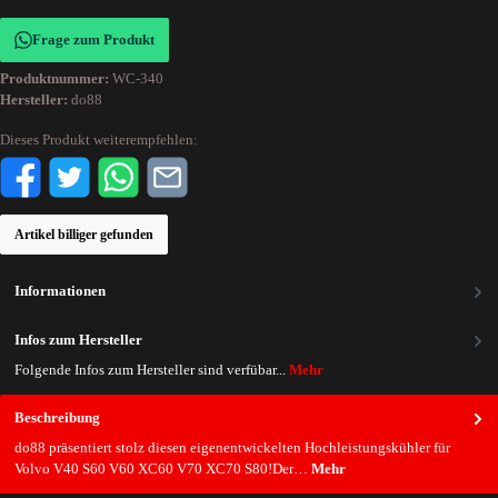
Frage zum Produkt
Produktnummer:
WC-340
Hersteller:
do88
Dieses Produkt weiterempfehlen:
Artikel billiger gefunden
Informationen
Infos zum Hersteller
Folgende Infos zum Hersteller sind verfübar...
Mehr
Beschreibung
do88 präsentiert stolz diesen eigenentwickelten Hochleistungskühler für
Volvo V40 S60 V60 XC60 V70 XC70 S80!Der…
Mehr