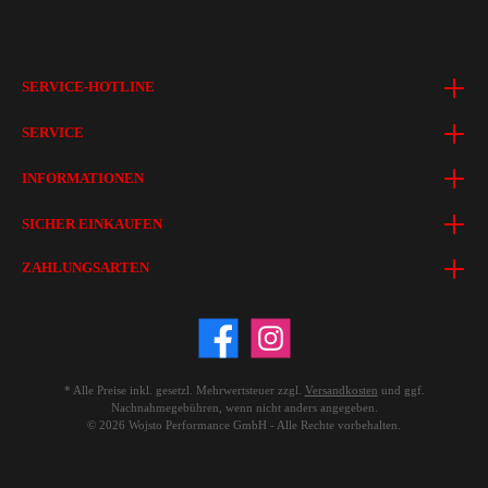
SERVICE-HOTLINE
SERVICE
INFORMATIONEN
SICHER EINKAUFEN
ZAHLUNGSARTEN
* Alle Preise inkl. gesetzl. Mehrwertsteuer zzgl.
Versandkosten
und ggf.
Nachnahmegebühren, wenn nicht anders angegeben.
© 2026 Wojsto Performance GmbH - Alle Rechte vorbehalten.