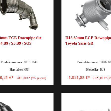
0mm ECE Downpipe für
HJS 60mm ECE Downpipe
4 B9 / S5 B9 / SQ5
Toyota Yaris GR
Produktnummer:
90 81 1140
Produktnummer:
90 82 8
Hersteller:
HJS
Hersteller:
HJS
40,21 €*
1.921,85 €*
3.831,80 €*
(5% gespart)
2.023,00 €*
(5