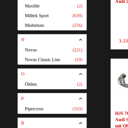
Audi 
Maxilite
(2)
Milltek Sport
(639)
Mishimoto
(256)
N
3.3
Novus
(221)
Novus Classic Line
(19)
O
Öhlins
(2)
P
Pipercross
(103)
HJS 7
Audi 
R
mit O