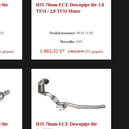
 für
HJS 76mm ECE Downpipe für 1.8
TFSI / 2.0 TFSI Motor
110
Produktnummer:
90 81 11 00
Hersteller:
HJS
1.865,32 €*
% gespart)
1.963,50 €*
(5% gespart)
 für
HJS 76mm ECE Downpipe für