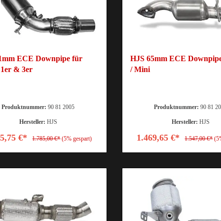
1mm ECE Downpipe für
HJS 65mm ECE Downpipe
er & 3er
/ Mini
Produktnummer:
90 81 2005
Produktnummer:
90 81 2
Hersteller:
HJS
Hersteller:
HJS
95,75 €*
1.469,65 €*
1.785,00 €*
(5% gespart)
1.547,00 €*
(5