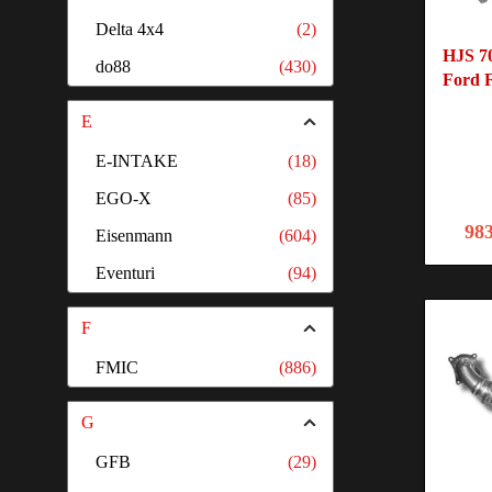
Delta 4x4
(2)
HJS 7
do88
(430)
Ford 
E
E-INTAKE
(18)
EGO-X
(85)
98
Eisenmann
(604)
Eventuri
(94)
F
FMIC
(886)
G
GFB
(29)