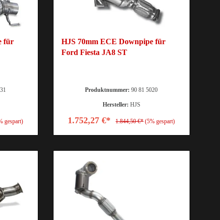
 für
HJS 70mm ECE Downpipe für
Ford Fiesta JA8 ST
031
Produktnummer:
90 81 5020
Hersteller:
HJS
1.752,27 €*
% gespart)
1.844,50 €*
(5% gespart)