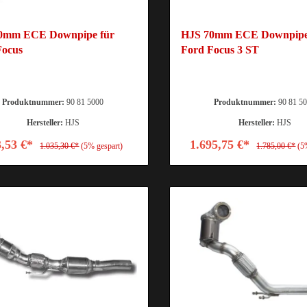
0mm ECE Downpipe für
HJS 70mm ECE Downpipe
Focus
Ford Focus 3 ST
Produktnummer:
90 81 5000
Produktnummer:
90 81 5
Hersteller:
HJS
Hersteller:
HJS
3,53 €*
1.695,75 €*
1.035,30 €*
(5% gespart)
1.785,00 €*
(5