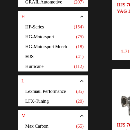
GRAIL Automotive
(207)
HJS 7
VAG 1.
H
HF-Series
(154)
HG-Motorsport
(75)
HG-Motorsport Merch
(18)
1.7
HJS
(41)
Hurricane
(112)
L
Lexmaul Performance
(35)
LFX-Tuning
(20)
M
HJS 7
Max Carbon
(65)