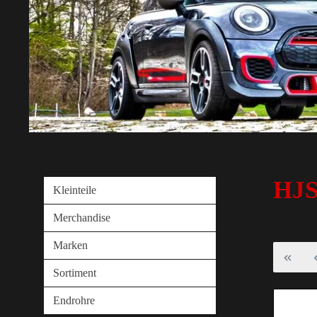
HJS
Kleinteile
Merchandise
Marken
Sortiment
Endrohre