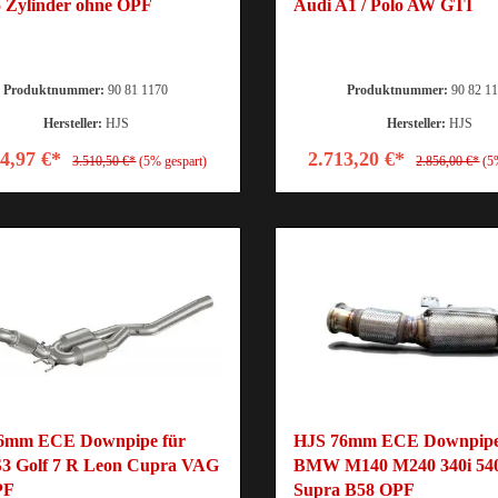
5 Zylinder ohne OPF
Audi A1 / Polo AW GTI
Produktnummer:
90 81 1170
Produktnummer:
90 82 1
Hersteller:
HJS
Hersteller:
HJS
34,97 €*
2.713,20 €*
3.510,50 €*
(5% gespart)
2.856,00 €*
(5
6mm ECE Downpipe für
HJS 76mm ECE Downpipe
S3 Golf 7 R Leon Cupra VAG
BMW M140 M240 340i 540
PF
Supra B58 OPF