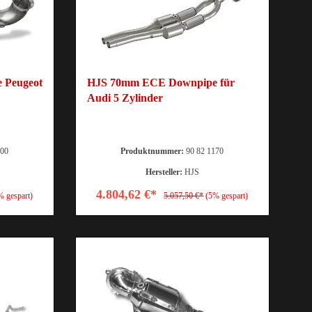
 Peugeot
HJS 70mm ECE Downpipe für
Audi 5 Zylinder
000
Produktnummer:
90 82 1170
Hersteller:
HJS
4.804,62 €*
% gespart)
5.057,50 €*
(5% gespart)