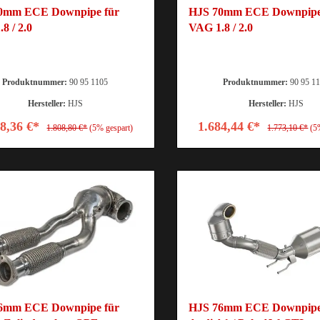
0mm ECE Downpipe für
HJS 70mm ECE Downpipe
8 / 2.0
VAG 1.8 / 2.0
Produktnummer:
90 95 1105
Produktnummer:
90 95 1
Hersteller:
HJS
Hersteller:
HJS
18,36 €*
1.684,44 €*
1.808,80 €*
(5% gespart)
1.773,10 €*
(5
6mm ECE Downpipe für
HJS 76mm ECE Downpipe