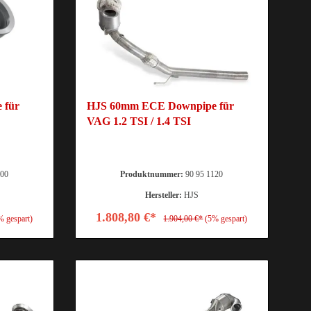
 für
HJS 60mm ECE Downpipe für
VAG 1.2 TSI / 1.4 TSI
000
Produktnummer:
90 95 1120
Hersteller:
HJS
1.808,80 €*
% gespart)
1.904,00 €*
(5% gespart)