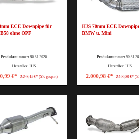
0mm ECE Downpipe für
HJS 70mm ECE Downpipe
B58 ohne OPF
BMW u. Mini
Produktnummer:
90 81 2020
Produktnummer:
90 81 2
Hersteller:
HJS
Hersteller:
HJS
30,99 €*
2.000,98 €*
2.243,15 €*
(5% gespart)
2.106,30 €*
(5