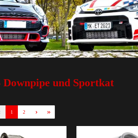
 Downpipe und Sportkat
1
2