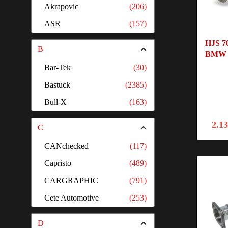
Akrapovic
(206)
ASR
(157)
HJS 7
B
BMW 
Bar-Tek
(30)
Bastuck
(2385)
Bull-X
(163)
2.1
C
CANchecked
(117)
Capristo
(489)
CARGRAPHIC
(791)
Cete Automotive
(253)
D