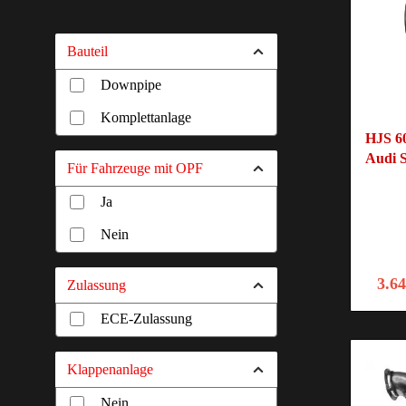
Bauteil
Downpipe
Komplettanlage
HJS 6
Audi S
Für Fahrzeuge mit OPF
Ja
Nein
3.6
Zulassung
ECE-Zulassung
Klappenanlage
Nein