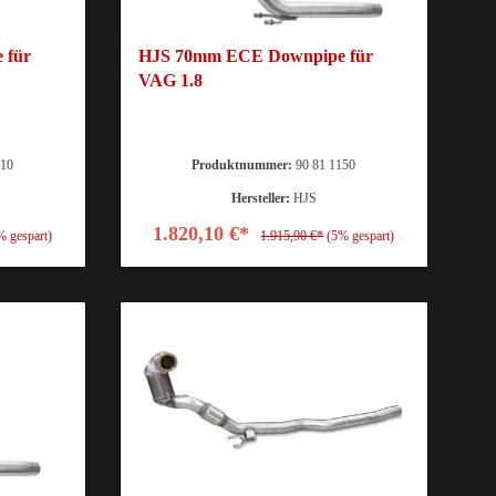
 für
HJS 70mm ECE Downpipe für
VAG 1.8
010
Produktnummer:
90 81 1150
Hersteller:
HJS
1.820,10 €*
% gespart)
1.915,90 €*
(5% gespart)