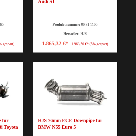
Audi S1
165
Produktnummer:
90 81 1105
Hersteller:
HJS
1.865,32 €*
% gespart)
1.963,50 €*
(5% gespart)
 für
HJS 76mm ECE Downpipe für
i Toyota
BMW N55 Euro 5