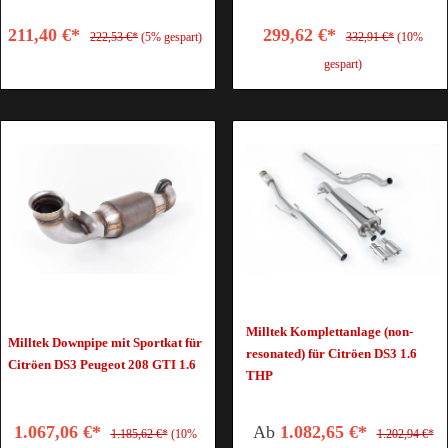
211,40 €*
299,62 €*
222,53 €*
(5% gespart)
332,91 €*
(10%
gespart)
Milltek Komplettanlage (non-
Milltek Downpipe mit Sportkat für
resonated) für Citröen DS3 1.6
Citröen DS3 Peugeot 208 GTI 1.6
THP
1.067,06 €*
Ab
1.082,65 €*
1.185,62 €*
(10%
1.202,94 €*