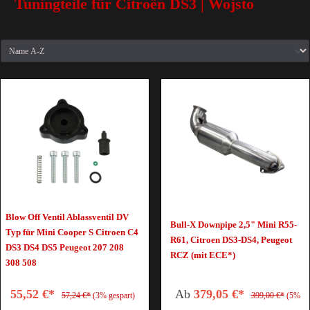
Tuningteile für Citroën DS3 | Wojsto
Blow Off Ventil Ablassventil DV
Bull-X Downpipe 2,5" Mini R55-
Typ für Mini Cooper S Citroen C4
R61, Citroen DS3-DS4, Peugeot
DS3 DS4 DS5 Peugeot 207 208
RCZ (mit ECE*)
308 508
55,52 €*
Ab
379,05 €*
57,24 €*
(3% gespart)
399,00 €*
(5%