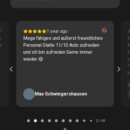
1 year ago
e
Mega fähiges und äußerst freundliches
M
e
Personal Glatte 11/10 Auto zufrieden
und ich bin zufrieden Gerne immer
F
wieder 😄
o
T
h
Max Schwiegershausen
Page
2
2 / 60
of