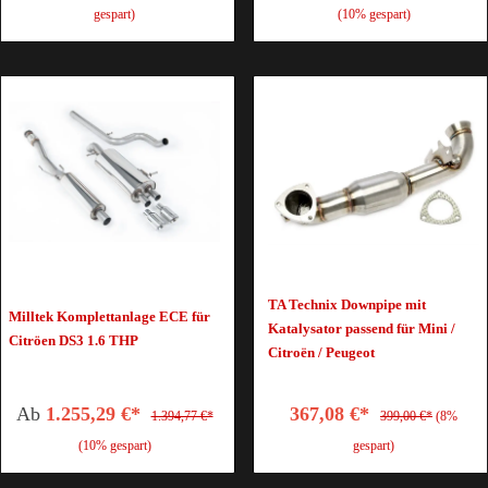
gespart)
(10% gespart)
TA Technix Downpipe mit
Milltek Komplettanlage ECE für
Katalysator passend für Mini /
Citröen DS3 1.6 THP
Citroën / Peugeot
Ab
1.255,29 €*
367,08 €*
1.394,77 €*
399,00 €*
(8%
(10% gespart)
gespart)