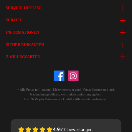
SERVICE-HOTLINE
SERVICE
INFORMATIONEN
SICHER EINKAUFEN
ZAHLUNGSARTEN
* Alle Preise inkl. gesetzl. Mehrwertsteuer zzgl.
Versandkosten
und ggf.
Nachnahmegebühren, wenn nicht anders angegeben.
© 2026 Wojsto Performance GmbH - Alle Rechte vorbehalten.
4.9
510
bewertungen