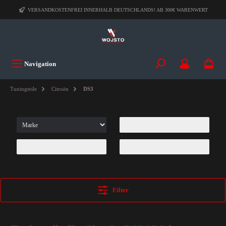
VERSANDKOSTENFREI INNERHALB DEUTSCHLANDS! AB 300€ WARENWERT
Navigation
Tuningteile
Citroën
DS3
Filter