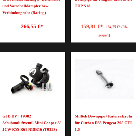
und Vorschalldämpfer bzw.
THP N18
Verbindungrohr (Racing)
266,55 €*
159,81 €*
164,75 €*
(3%
gespart)
GFB DV+ T9382
Milltek Downpipe / Katersatzrohr
Schubumluftventil Mini Cooper S/
für Citröen DS3 Peugeot 208 GTI
JCW R55-R61 N18B16 (T9353)
1.6