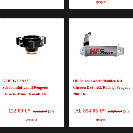
gespart)
GFB DV+ T9352
HF-Series Ladeluftkühler Kit
Schubumluftventil Peugeot/
Citroen DS3 inkl. Racing, Peugeot
Citroen/ Mini/ Renault 1.6L
208 1.6L
122,09 €*
Ab
854,05 €*
128,52 €*
(5%
899,00 €*
(5%
gespart)
gespart)