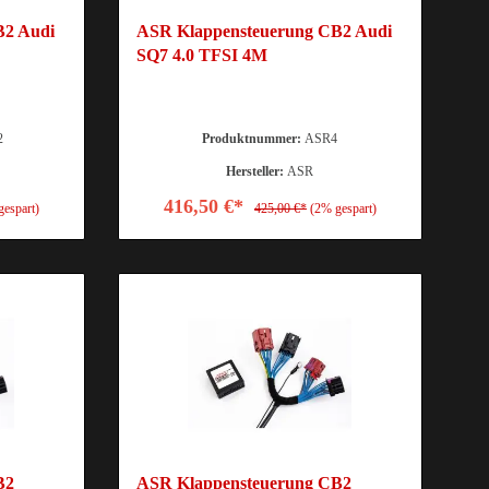
B2 Audi
ASR Klappensteuerung CB2 Audi
SQ7 4.0 TFSI 4M
2
Produktnummer:
ASR4
Hersteller:
ASR
416,50 €*
gespart)
425,00 €*
(2% gespart)
B2
ASR Klappensteuerung CB2