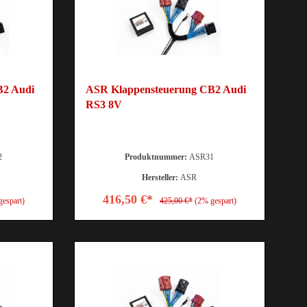
B2 Audi
ASR Klappensteuerung CB2 Audi
RS3 8V
2
Produktnummer:
ASR31
Hersteller:
ASR
416,50 €*
gespart)
425,00 €*
(2% gespart)