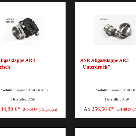
bgasklappe AR3
ASR Abgasklappe AR3
risch"
"Unterdruck"
Produktnummer:
ASRAKAR3
Produktnummer:
ASRAR
Hersteller:
ASR
Hersteller:
ASR
244,90 €*
Ab
256,56 €*
249,90 €*
(2% gespart)
261,80 €*
(2