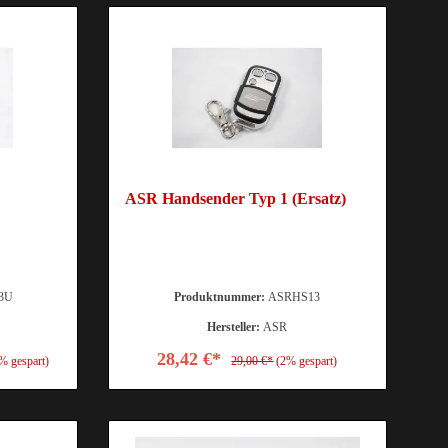
ASR Handsender Typ 1 (Ersatz)
3U
Produktnummer:
ASRHS13
Hersteller:
ASR
28,42 €*
% gespart)
29,00 €*
(2% gespart)