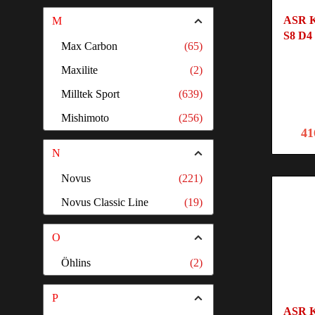
ASR K
M
S8 D4
Max Carbon
(65)
Maxilite
(2)
Milltek Sport
(639)
Mishimoto
(256)
41
N
Novus
(221)
Novus Classic Line
(19)
O
Öhlins
(2)
P
ASR K