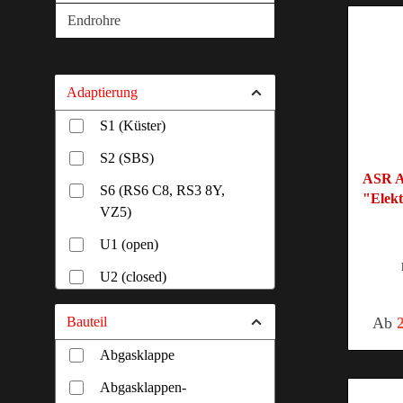
Endrohre
Adaptierung
S1 (Küster)
S2 (SBS)
ASR A
S6 (RS6 C8, RS3 8Y,
"Elekt
VZ5)
U1 (open)
U2 (closed)
Bauteil
Ab
Abgasklappe
Abgasklappen-