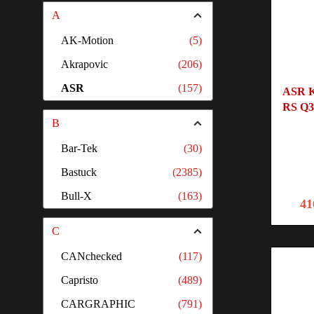
A
AK-Motion
(5)
Akrapovic
(206)
ASR
(157)
ASR K
RS Q3
B
Bar-Tek
(30)
Bastuck
(2385)
Bull-X
(163)
41
C
CANchecked
(117)
Capristo
(489)
CARGRAPHIC
(791)