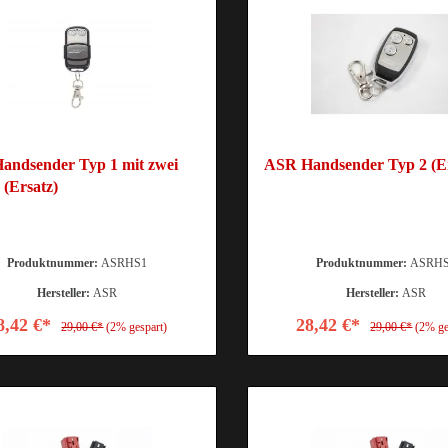
andsender Typ 1 mit zwei
ASR Handsender Typ 2 (Er
 (Ersatz)
Produktnummer:
ASRHS1
Produktnummer:
ASRH
Hersteller:
ASR
Hersteller:
ASR
8,42 €*
28,42 €*
29,00 €*
(2% gespart)
29,00 €*
(2% ge