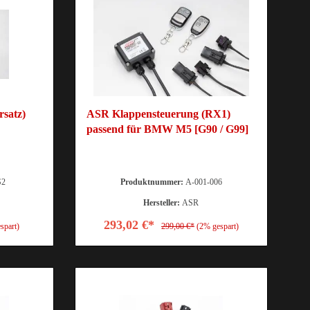
satz)
ASR Klappensteuerung (RX1)
passend für BMW M5 [G90 / G99]
S2
Produktnummer:
A-001-006
Hersteller:
ASR
293,02 €*
spart)
299,00 €*
(2% gespart)