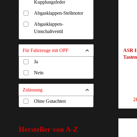
Kupplungsfeder
Abgasklappen-Stellmotor
Abgasklappen-
Umschaltventil
Handsender
Für Fahrzeuge mit OPF
ASR H
Klappensteuerung
Tasten
Ja
Nein
Zulassung
2
Ohne Gutachten
Hersteller von A-Z