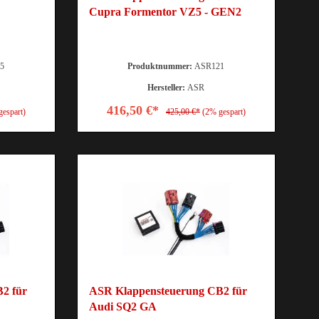
Cupra Formentor VZ5 - GEN2
5
Produktnummer:
ASR121
Hersteller:
ASR
416,50 €*
gespart)
425,00 €*
(2% gespart)
2 für
ASR Klappensteuerung CB2 für
Audi SQ2 GA