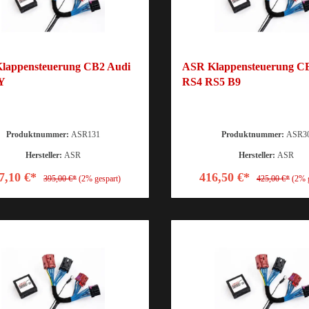
lappensteuerung CB2 Audi
ASR Klappensteuerung C
Y
RS4 RS5 B9
Produktnummer:
ASR131
Produktnummer:
ASR3
Hersteller:
ASR
Hersteller:
ASR
7,10 €*
416,50 €*
395,00 €*
(2% gespart)
425,00 €*
(2% 