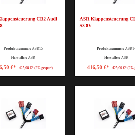
lappensteuerung CB2 Audi
ASR Klappensteuerung C
8
S3 8V
Produktnummer:
ASR15
Produktnummer:
ASR1
Hersteller:
ASR
Hersteller:
ASR
6,50 €*
416,50 €*
425,00 €*
(2% gespart)
425,00 €*
(2% 