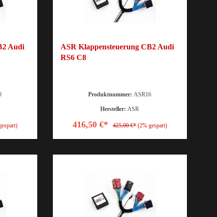
B2 Audi
ASR Klappensteuerung CB2 Audi
RS6 C8
0
Produktnummer:
ASR16
Hersteller:
ASR
416,50 €*
gespart)
425,00 €*
(2% gespart)