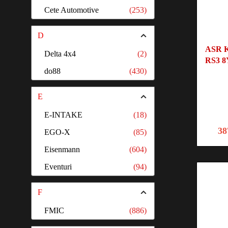
Cete Automotive
(253)
D
ASR K
Delta 4x4
(2)
RS3 8
do88
(430)
E
E-INTAKE
(18)
38
EGO-X
(85)
Eisenmann
(604)
Eventuri
(94)
F
FMIC
(886)