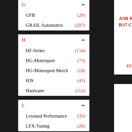
G
GFB
(29)
ASR K
RS7 C
GRAIL Automotive
(207)
H
HF-Series
(154)
HG-Motorsport
(75)
41
HG-Motorsport Merch
(18)
HJS
(41)
Hurricane
(112)
L
Lexmaul Performance
(35)
LFX-Tuning
(20)