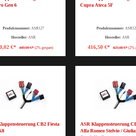
o Gen 6
Cupra Ateca 5F
Produktnummer:
ASR127
Produktnummer:
ASR12
Hersteller:
ASR
Hersteller:
ASR
0,02 €*
416,50 €*
449,00 €*
(2% gespart)
425,00 €*
(2% 
lappensteuerung CB2 Fiesta
ASR Klappensteuerung CB
K8
Alfa Romeo Stelvio / Giulia