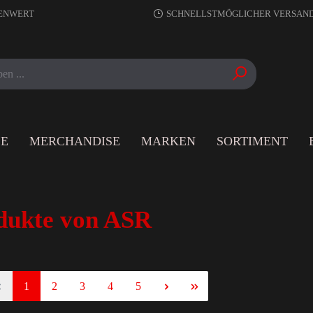
RENWERT
SCHNELLSTMÖGLICHER VERSAN
LE
MERCHANDISE
MARKEN
SORTIMENT
dukte von ASR
1
2
3
4
5