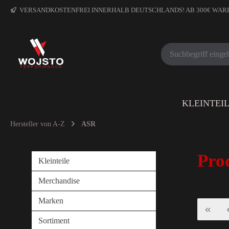
VERSANDKOSTENFREI INNERHALB DEUTSCHLANDS! AB 300€ WA
KLEINTEI
Hersteller von A-Z
ASR
Pro
Kleinteile
Merchandise
Marken
Sortiment