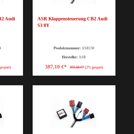
B2 Audi
ASR Klappensteuerung CB2 Audi
S3 8Y
4
Produktnummer:
ASR130
Hersteller:
ASR
387,10 €*
gespart)
395,00 €*
(2% gespart)