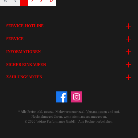
1
2
SERVICE-HOTLINE
SERVICE
INFORMATIONEN
SICHER EINKAUFEN
ZAHLUNGSARTEN
* Alle Preise inkl. gesetzl. Mehrwertsteuer zzgl.
Versandkosten
und ggf.
Nachnahmegebühren, wenn nicht anders angegeben.
© 2026 Wojsto Performance GmbH - Alle Rechte vorbehalten.