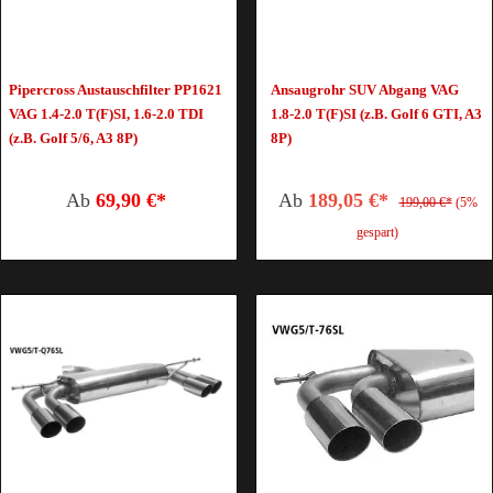
Pipercross Austauschfilter PP1621
Ansaugrohr SUV Abgang VAG
VAG 1.4-2.0 T(F)SI, 1.6-2.0 TDI
1.8-2.0 T(F)SI (z.B. Golf 6 GTI, A3
(z.B. Golf 5/6, A3 8P)
8P)
Ab
69,90 €*
Ab
189,05 €*
199,00 €*
(5%
gespart)