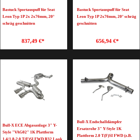
Bastuck Sportauspuff für Seat
Bastuck Sportauspuff für Seat
Leon Typ 1P 2x 2x76mm, 20°
Leon Typ 1P 2x76mm, 20° schräg
schräg geschnitten
geschnitten
837,49 €*
656,94 €*
Bull-X Endschalldämpfer
Bull-X ECE Abgasanlage 3" Y-
Ersatzrohr 3" Y-Style 1K
Style "VAG02" 1K Plattform
Plattform 2.0 T(F)SI FWD (z.B.
1.4/1.8-2.0 T(F)SI FWD R32 Look