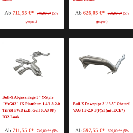
Ab
711,55 €*
Ab
626,05 €*
749,00 €*
(5%
659,00 €*
(5%
gespart)
gespart)
Bull-X Abgasanlage 3" Y-Style
"VAG02" 1K Plattform 1.4/1.8-2.0
Bull-X Downpipe 3"/ 3.5" Oberteil
T(F)SI FWD (z.B. Golf 6, A3 8P)
VAG 1.8-2.0 T(F)SI (mit ECE*)
R32-Look
Ab
711,55 €*
Ab
597,55 €*
749,00 €*
(5%
629,00 €*
(5%