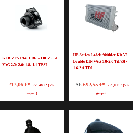
HF-Series Ladeluftkühler Kit V2
GFB VTA T9451 Blow Off Ventil
Double DIN VAG 1.8-2.0 T(F)SI /
VAG 2.5/ 2.0/ 1.8/ 1.4 TFSI
1.6-2.0 TDI
217,06 €*
Ab
692,55 €*
228,48 €*
(5%
729,00 €*
(5%
gespart)
gespart)