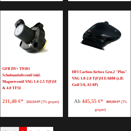
GFB DV+ T9381
HFI Carbon Airbox Gen.2 "Plus"
Schubumluftventil inkl.
VAG 1.8-2.0 T(F)SI EA888 (z.B.
Magnetventil VAG 1.4-2.5 T(F)SI
Golf 5/6, A3 8P)
& 4.0 TFSI
211,40 €*
Ab
445,55 €*
222,53 €*
(5% gespart)
469,00 €*
(5%
gespart)