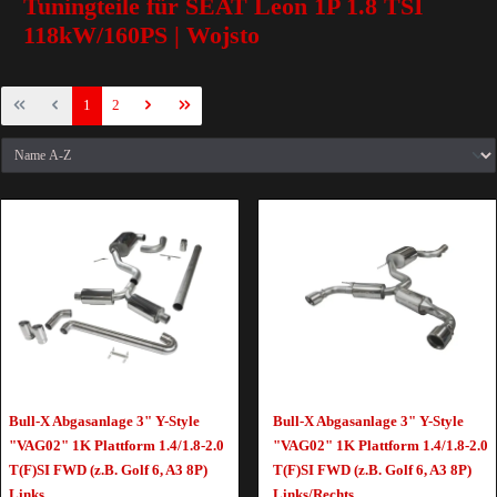
Tuningteile für SEAT Leon 1P 1.8 TSI
118kW/160PS | Wojsto
1
2
Bull-X Abgasanlage 3" Y-Style
Bull-X Abgasanlage 3" Y-Style
"VAG02" 1K Plattform 1.4/1.8-2.0
"VAG02" 1K Plattform 1.4/1.8-2.0
T(F)SI FWD (z.B. Golf 6, A3 8P)
T(F)SI FWD (z.B. Golf 6, A3 8P)
Links
Links/Rechts