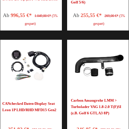
Golf 5/6)
Ab
996,55 €*
Ab
255,55 €*
1.049,00 €*
(5%
269,00 €*
(5%
gespart)
gespart)
Carbon Ansaugrohr LMM >
CANchecked Daten-Display Seat
Turbolader VAG 1.8-2.0 T(F)SI
Leon 1P LHD/RHD MFD15 Gen2
(z.B. Golf 6 GTI, A3 8P)