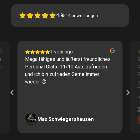
4.9
514
bewertungen
1 year ago
e
Mega fähiges und äußerst freundliches
M
e
Personal Glatte 11/10 Auto zufrieden
und ich bin zufrieden Gerne immer
F
wieder 😄
o
T
h
Max Schwiegershausen