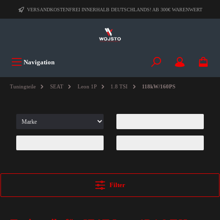
VERSANDKOSTENFREI INNERHALB DEUTSCHLANDS! AB 300€ WARENWERT
Navigation
Tuningteile
SEAT
Leon 1P
1.8 TSI
118kW/160PS
Filter