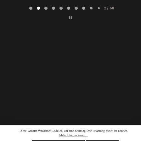
Page
2
2 / 60
of
60
Diese Website verwendet Cookies, um eine bestmögliche Erfahrung bieten zu können.
Mehr Informationen ...