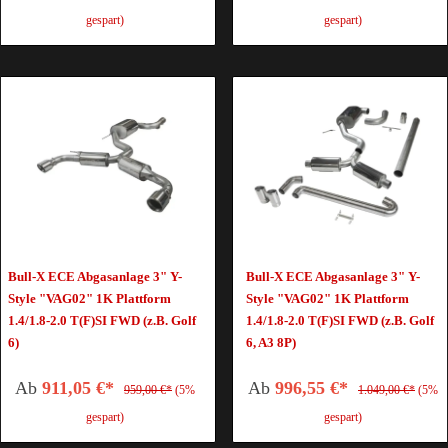
gespart)
gespart)
Bull-X ECE Abgasanlage 3" Y-
Bull-X ECE Abgasanlage 3" Y-
Style "VAG02" 1K Plattform
Style "VAG02" 1K Plattform
1.4/1.8-2.0 T(F)SI FWD (z.B. Golf
1.4/1.8-2.0 T(F)SI FWD (z.B. Golf
6)
6, A3 8P)
Ab
911,05 €*
Ab
996,55 €*
959,00 €*
(5%
1.049,00 €*
(5%
gespart)
gespart)