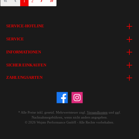
1
2
SERVICE-HOTLINE
SERVICE
INFORMATIONEN
SICHER EINKAUFEN
ZAHLUNGSARTEN
* Alle Preise inkl. gesetzl. Mehrwertsteuer zzgl.
Versandkosten
und ggf.
Nachnahmegebühren, wenn nicht anders angegeben.
© 2026 Wojsto Performance GmbH - Alle Rechte vorbehalten.