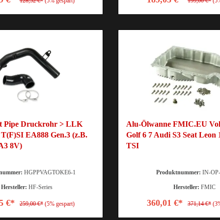
128,52 €*
(5% gespart)
199,00 €*
(5
t Pipe Druckrohr > LLK
Alu-Ölwanne FMIC.EU Vo
 T(F)SI EA888 Gen.3 (z.B.
Golf 6 7 Audi S3 Seat Leon 
 A3 8V)
TSI
tnummer:
HGPPVAGTOKE6-1
Produktnummer:
IN-OP
Hersteller:
HF-Series
Hersteller:
FMIC
5 €*
360,01 €*
259,00 €*
(5% gespart)
371,14 €*
(3