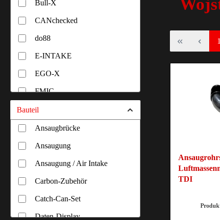
Wojs
Bull-X
CANchecked
do88
E-INTAKE
EGO-X
FMIC
GFB
Bauteil
GRAIL Automotive
Ansaugbrücke
HF-Series
Ansaugung
Ansaugrohrse
HG-Motorsport
Ansaugung / Air Intake
Luftmassenm
TDI
HJS
Carbon-Zubehör
Hurricane
Catch-Can-Set
Produk
Pipercross
Daten-Display