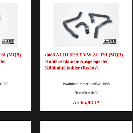
TSI (MQB)
do88 AUDI SEAT VW 2.0 TSI (MQB)
ter
Kühlerschläuche Ausgelagerter
Kühlmittelkühler (Rechts)
it188S
Produktnummer:
do88-kit189S
Hersteller:
do88
Ab
65,98 €*