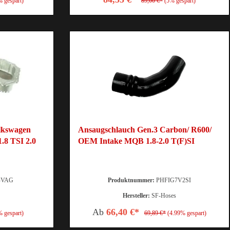
% gespart)
89,00 €*
(5% gespart)
lkswagen
Ansaugschlauch Gen.3 Carbon/ R600/
1.8 TSI 2.0
OEM Intake MQB 1.8-2.0 T(F)SI
-VAG
Produktnummer:
PHFIG7V2SI
Hersteller:
SF-Hoses
Ab
66,40 €*
% gespart)
69,89 €*
(4.99% gespart)