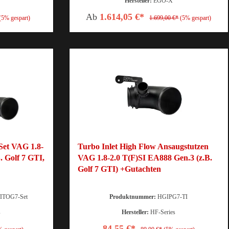
Hersteller:
EGO-X
Ab
1.614,05 €*
(5% gespart)
1.699,00 €*
(5% gespart)
 Set VAG 1.8-
Turbo Inlet High Flow Ansaugstutzen
. Golf 7 GTI,
VAG 1.8-2.0 T(F)SI EA888 Gen.3 (z.B.
Golf 7 GTI) +Gutachten
TOG7-Set
Produktnummer:
HGIPG7-TI
s
Hersteller:
HF-Series
84,55 €*