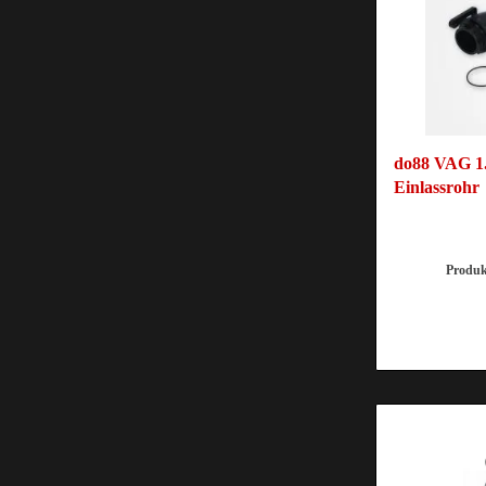
do88 VAG 1
Einlassrohr
Produ