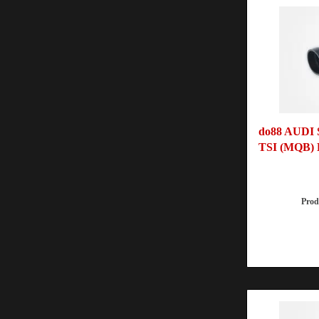
do88 AUDI 
TSI (MQB) E
Pro