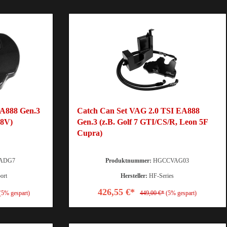
A888 Gen.3
Catch Can Set VAG 2.0 TSI EA888
 8V)
Gen.3 (z.B. Golf 7 GTI/CS/R, Leon 5F
Cupra)
ADG7
Produktnummer:
HGCCVAG03
ort
Hersteller:
HF-Series
426,55 €*
(5% gespart)
449,00 €*
(5% gespart)