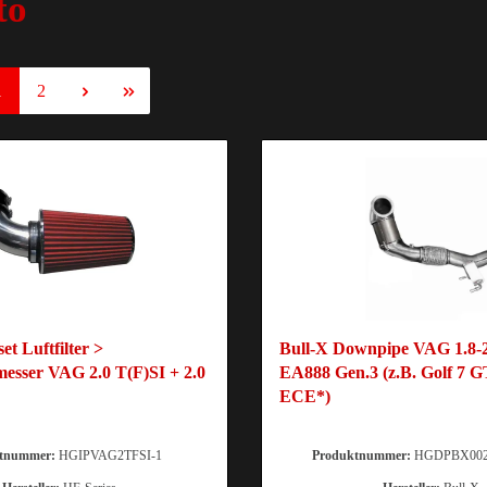
to
1
2
t Luftfilter >
Bull-X Downpipe VAG 1.8-
esser VAG 2.0 T(F)SI + 2.0
EA888 Gen.3 (z.B. Golf 7 G
ECE*)
tnummer:
HGIPVAG2TFSI-1
Produktnummer:
HGDPBX00