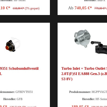
Hersteller:
HF-Series
Hersteller:
Bull-X
,10 €*
Ab
740,05 €*
118,00 €*
(5% gespart)
779,00 €*
351 Schubumluftventil
Turbo Inlet + Turbo Outlet
5L
2.0T(F)SI EA888 Gen.3 (z.B
S3 8V)
uktnummer:
GFBDVT9351
Produktnummer:
HGPPVAGTI
Hersteller:
GFB
Hersteller:
HF-Serie
9 €*
189,05 €*