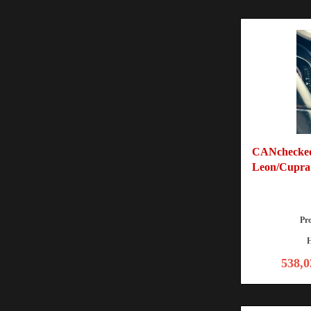
CANchecked
Leon/Cupr
Pr
H
538,0