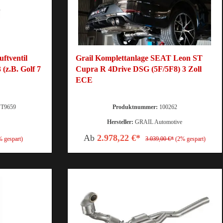
tventil
Grail Komplettanlage SEAT Leon ST
(z.B. Golf 7
Cupra R 4Drive DSG (5F/5F8) 3 Zoll
ECE
T9659
Produktnummer:
100262
Hersteller:
GRAIL Automotive
Ab
2.978,22 €*
% gespart)
3.039,00 €*
(2% gespart)