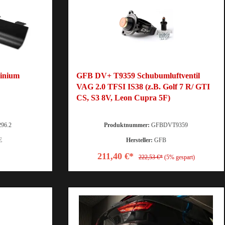
minium
GFB DV+ T9359 Schubumluftventil
VAG 2.0 TFSI IS38 (z.B. Golf 7 R/ GTI
CS, S3 8V, Leon Cupra 5F)
96.2
Produktnummer:
GFBDVT9359
E
Hersteller:
GFB
211,40 €*
222,53 €*
(5% gespart)