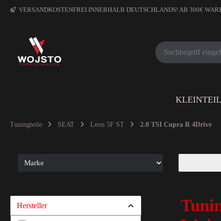
VERSANDKOSTENFREI INNERHALB DEUTSCHLANDS! AB 300€ WA
KLEINTEI
Tuningteile
SEAT
Leon 5F ST
2.0 TSI Cupra R 4Drive
Tunin
Hersteller