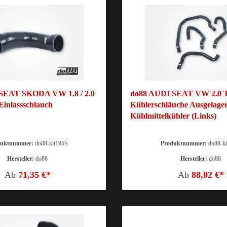
SEAT SKODA VW 1.8 / 2.0
do88 AUDI SEAT VW 2.0 
inlassschlauch
Kühlerschläuche Ausgelager
Kühlmittelkühler (Links)
duktnummer:
do88-kit195S
Produktnummer:
do88-k
Hersteller:
do88
Hersteller:
do88
Ab
71,35 €*
Ab
88,02 €*