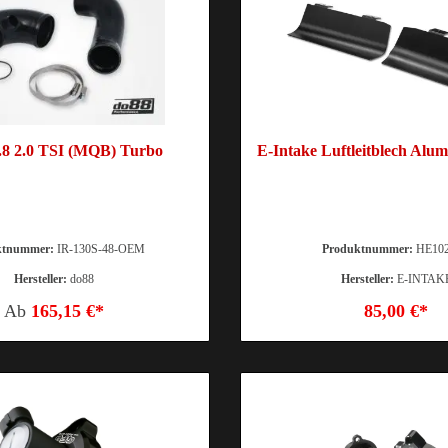
.8 2.0 TSI (MQB) Turbo
E-Intake Luftleitblech Alu
ktnummer:
IR-130S-48-OEM
Produktnummer:
HE102
Hersteller:
do88
Hersteller:
E-INTAK
Ab
165,15 €*
85,00 €*