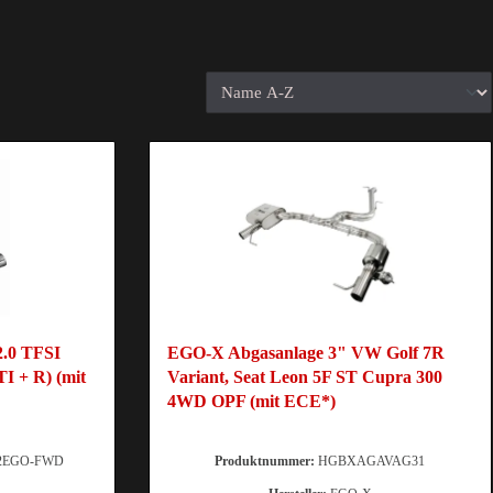
2.0 TFSI
EGO-X Abgasanlage 3" VW Golf 7R
TI + R) (mit
Variant, Seat Leon 5F ST Cupra 300
4WD OPF (mit ECE*)
2EGO-FWD
Produktnummer:
HGBXAGAVAG31