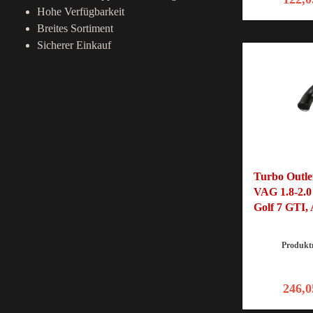
Ölkühler
Hohe Verfügbarkeit
Breites Sortiment
Ölwanne
Sicherer Einkauf
Turbo Outle
VAG 1.8-2.0
Golf 7 GTI,
Produk
246,0