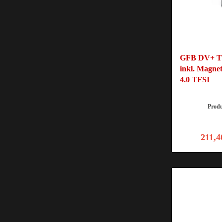
GFB DV+ T9
inkl. Magne
4.0 TFSI
Prod
211,4