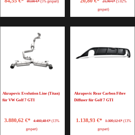
84,55 €*
20,80 €*
89,00 €*
(5% gespart)
21,90 €*
(5.02%
gespart)
Akrapovic Evolution Line (Titan)
Akrapovic Rear Carbon Fibre
für VW Golf 7 GTI
Diffuser für Golf 7 GTI
3.880,62 €*
1.138,93 €*
4.460,48 €*
(13%
1.309,12 €*
(13%
gespart)
gespart)