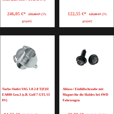
246,05 €*
122,55 €*
259,00 €*
(5%
129,00 €*
(5%
gespart)
gespart)
Turbo Outlet VAG 1.8-2.0 T(F)SI
Ablass-/ Einfüllschraube mit
EA888 Gen.3 (z.B. Golf 7 GTI, S3
Magnet für die Haldex bei 4WD
8V)
Fahrzeugen