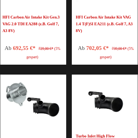
HFI Carbon Air Intake Kit Gen.3
HFI Carbon Air Intake Kit VAG
VAG 2.0 TDI EA288 (z.B. Golf 7,
1.4 T(F)SI EA211 (z.B. Golf 7, A3
A3 8V)
8V)
Ab
692,55 €*
Ab
702,05 €*
729,00 €*
(5%
739,00 €*
(5%
gespart)
gespart)
Turbo Inlet High Flow