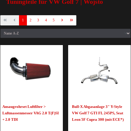
Tuningteile für VW Golf 7 | Wojsto
1
2
3
4
5
Ansaugrohrset Luftfilter >
Bull-X Abgasanlage 3" Y-Style
Luftmassenmesser VAG 2.0 T(F)SI
VW Golf 7 GTI FL 245PS, Seat
+ 2.0 TDI
Leon 5F Cupra 300 (mit ECE*)