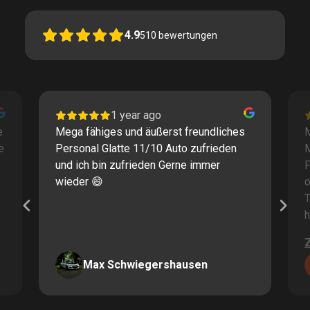
4.9
510
bewertungen
1 year ago
e
Mega fähiges und äußerst freundliches
M
e
Personal Glatte 11/10 Auto zufrieden
und ich bin zufrieden Gerne immer
F
wieder 😄
o
T
h
Max Schwiegershausen