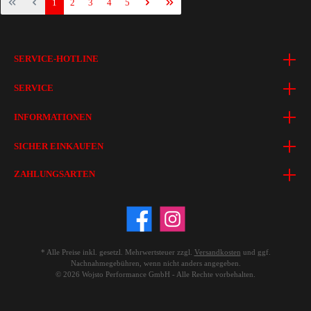
1
2
3
4
5
SERVICE-HOTLINE
SERVICE
INFORMATIONEN
SICHER EINKAUFEN
ZAHLUNGSARTEN
* Alle Preise inkl. gesetzl. Mehrwertsteuer zzgl.
Versandkosten
und ggf.
Nachnahmegebühren, wenn nicht anders angegeben.
© 2026 Wojsto Performance GmbH - Alle Rechte vorbehalten.