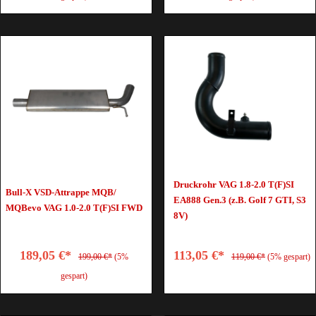
Druckrohr VAG 1.8-2.0 T(F)SI
Bull-X VSD-Attrappe MQB/
EA888 Gen.3 (z.B. Golf 7 GTI, S3
MQBevo VAG 1.0-2.0 T(F)SI FWD
8V)
189,05 €*
113,05 €*
199,00 €*
(5%
119,00 €*
(5% gespart)
gespart)