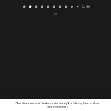
Page
2
2 / 60
of
60
Diese Website verwendet Cookies, um eine bestmögliche Erfahrung bieten zu können.
Mehr Informationen ...