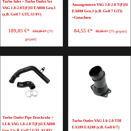
Turbo Inlet + Turbo Outlet Set
Ansaugstutzen VAG 1.8-2.0 T(F)SI
VAG 1.8-2.0T(F)SI EA888 Gen.3
EA888 Gen.3 (z.B. Golf 7 GTI)
(z.B. Golf 7 GTI, S3 8V)
+Gutachten
189,05 €*
84,55 €*
199,00 €*
(5%
89,00 €*
(5% gespart)
gespart)
Turbo Outlet Pipe Druckrohr >
Turbo Outlet VAG 1.6-2.0 TDI
LLK VAG 1.8-2.0 T(F)SI EA888
EA189 EA288 (z.B. Golf 6/7)
Gen.3 (z.B. Golf 7 GTI, A3 8V)