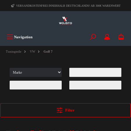
VERSANDKOSTENFREI INNERHALB DEUTSCHLANDS! AB 300€ WARENWERT
Navigation
Tuningteile
VW
Golf 7
Filter