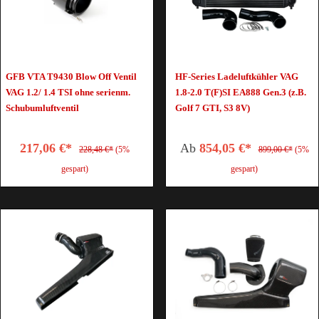
GFB VTA T9430 Blow Off Ventil
HF-Series Ladeluftkühler VAG
VAG 1.2/ 1.4 TSI ohne serienm.
1.8-2.0 T(F)SI EA888 Gen.3 (z.B.
Schubumluftventil
Golf 7 GTI, S3 8V)
217,06 €*
Ab
854,05 €*
228,48 €*
(5%
899,00 €*
(5%
gespart)
gespart)