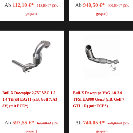
Ab
112,10 €*
Ab
940,50 €*
118,00 €*
(5%
990,00 €*
(5%
gespart)
gespart)
Bull-X Downpipe 2,75" VAG 1.2-
Bull-X Downpipe VAG 1.8-2.0
1.4 T(F)SI EA211 (z.B. Golf 7, A3
TFSI EA888 Gen.3 (z.B. Golf 7
8V) (mit ECE*)
GTI + R) (mit ECE*)
Ab
597,55 €*
Ab
740,05 €*
629,00 €*
(5%
779,00 €*
(5%
gespart)
gespart)